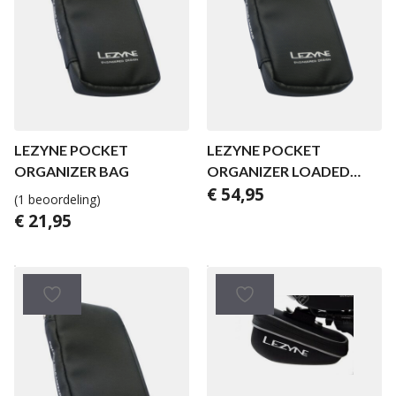
LEZYNE POCKET
LEZYNE POCKET
ORGANIZER BAG
ORGANIZER LOADED
€
54,95
MTB
(1 beoordeling)
€
21,95