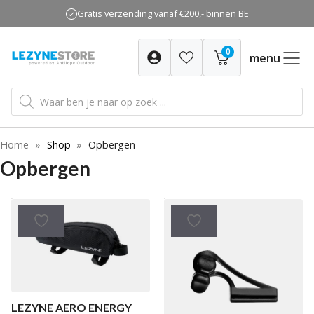
Ga
Gratis verzending vanaf €200,- binnen BE
naar
de
0
inhoud
menu
Producten
zoeken
Home
»
Shop
»
Opbergen
Opbergen
LEZYNE AERO ENERGY