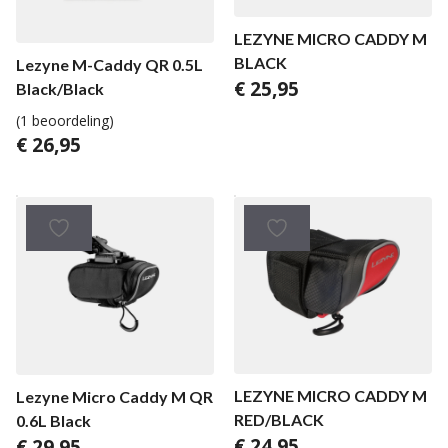
LEZYNE MICRO CADDY M
BLACK
Lezyne M-Caddy QR 0.5L
€
25,95
Black/Black
(1 beoordeling)
€
26,95
LEZYNE MICRO CADDY M
Lezyne Micro Caddy M QR
RED/BLACK
0.6L Black
€
24,95
€
29,95