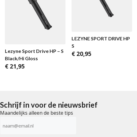
LEZYNE SPORT DRIVE HP
S
Lezyne Sport Drive HP – S
€
20,95
Black/Hi Gloss
€
21,95
Schrijf in voor de nieuwsbrief
Maandelijks alleen de beste tips
E-
mailadres
(Vereist)