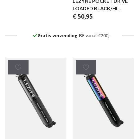
LEZYNE POCKET DRIVE
LOADED BLACK/HI
€
50,95
GLOSS
Gratis verzending
BE vanaf €200,-