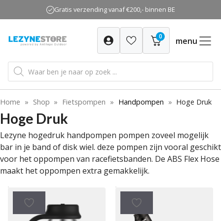
Ga
Gratis verzending vanaf €200,- binnen BE
naar
de
0
inhoud
menu
Producten
zoeken
Home
»
Shop
»
Fietspompen
»
Handpompen
»
Hoge Druk
Hoge Druk
Lezyne hogedruk handpompen pompen zoveel mogelijk
bar in je band of disk wiel. deze pompen zijn vooral geschikt
voor het oppompen van racefietsbanden. De ABS Flex Hose
maakt het oppompen extra gemakkelijk.