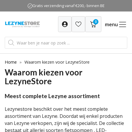
Ga
Gratis verzending vanaf €200,- binnen BE
naar
de
0
inhoud
menu
Producten
zoeken
Home
»
Waarom kiezen voor LezyneStore
Waarom kiezen voor
LezyneStore
Meest complete Lezyne assortiment
Lezynestore beschikt over het meest complete
assortiment van Lezyne. Doordat wij enkel producten
van Lezyne verkopen, zijn wij de specialist. De collectie
bestaat uit allerlei soorten
fietspompen
,
LED-