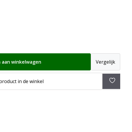
 aan winkelwagen
Vergelijk
Toevoeg
 product in de winkel
aan
verlangli