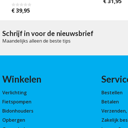
€
31,95
0
v
a
€
39,95
0
n
v
5
a
n
5
Schrijf in voor de nieuwsbrief
Maandelijks alleen de beste tips
Winkelen
Servic
Verlichting
Bestellen
Fietspompen
Betalen
Bidonhouders
Verzenden, 
Opbergen
Zakelijk bes