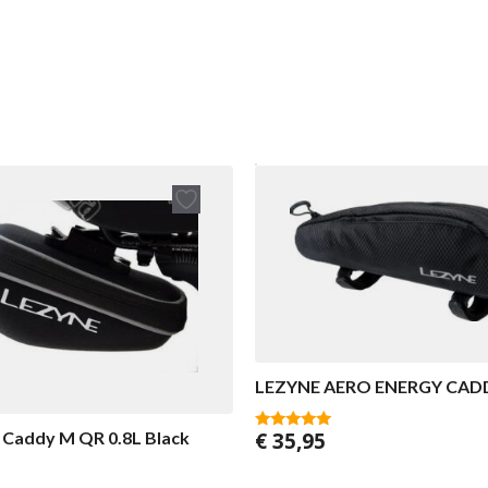
LEZYNE AERO ENERGY CAD
€
35,95
 Caddy M QR 0.8L Black
5.00
van 5