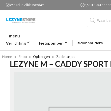
Ga
Winkel in Alblasserdam
8,5 uit 1254 beoo
naar
de
Producten
zoeken
inhoud
menu
Bidonhouders
Verlichting
Fietspompen
Home
»
Shop
»
Opbergen
»
Zadeltasjes
LEZYNE M – CADDY SPORT 