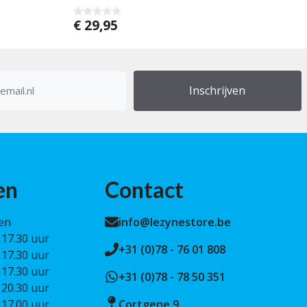
€
29,95
0
v
a
n
5
res
en
Contact
en
info@lezynestore.be
 17.30 uur
+31 (0)78 - 76 01 808
 17.30 uur
 17.30 uur
+31 (0)78 - 78 50 351
 20.30 uur
 17.00 uur
Cortgene 9