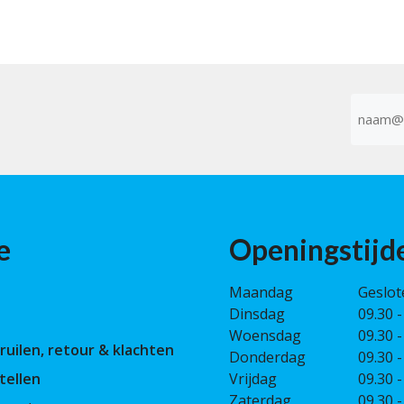
E-
mailad
(Vereist)
e
Openingstijd
Maandag
Geslot
Dinsdag
09.30 -
Woensdag
09.30 -
ruilen, retour & klachten
Donderdag
09.30 -
tellen
Vrijdag
09.30 -
Zaterdag
09.30 -