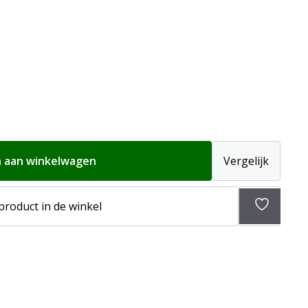
 aan winkelwagen
Vergelijk
Toevoeg
 product in de winkel
aan
verlangli