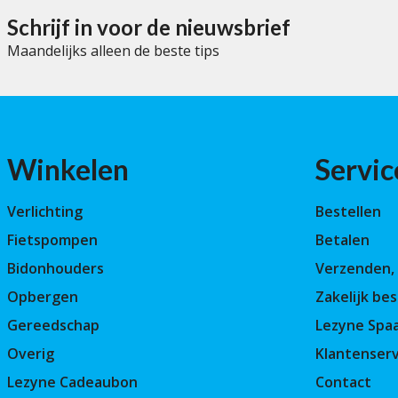
5
Schrijf in voor de nieuwsbrief
Maandelijks alleen de beste tips
Winkelen
Servic
Verlichting
Bestellen
Fietspompen
Betalen
Bidonhouders
Verzenden, 
Opbergen
Zakelijk bes
Gereedschap
Lezyne Spa
Overig
Klantenserv
Lezyne Cadeaubon
Contact