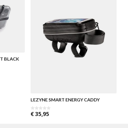
T BLACK
LEZYNE SMART ENERGY CADDY
€
35,95
0
v
a
n