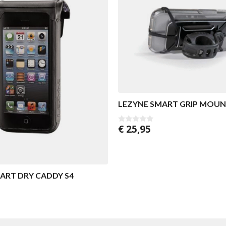
LEZYNE SMART GRIP MOUN
€
25,95
0
v
a
n
5
ART DRY CADDY S4