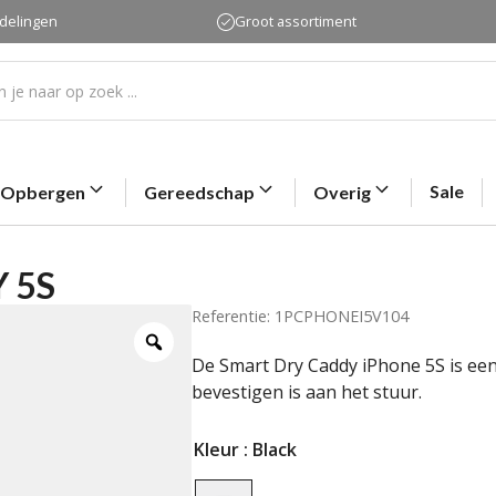
rdelingen
Groot assortiment
Sale
Opbergen
Gereedschap
Overig
 5S
Referentie: 1PCPHONEI5V104
De Smart Dry Caddy iPhone 5S is een
bevestigen is aan het stuur.
Kleur
: Black