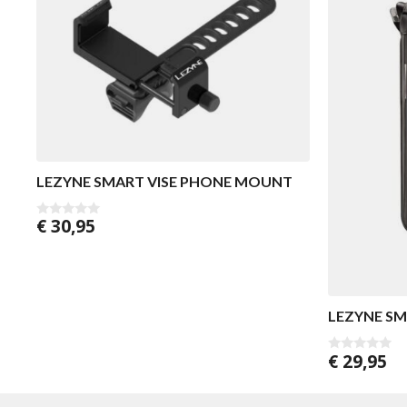
LEZYNE SMART VISE PHONE MOUNT
€
30,95
0
v
a
n
5
LEZYNE SM
€
29,95
0
v
a
n