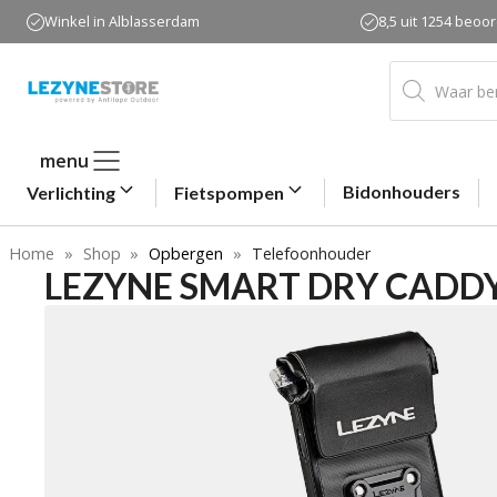
Ga
Winkel in Alblasserdam
8,5 uit 1254 beoo
naar
de
Producten
zoeken
inhoud
menu
Bidonhouders
Verlichting
Fietspompen
Home
»
Shop
»
Opbergen
»
Telefoonhouder
LEZYNE SMART DRY CADDY