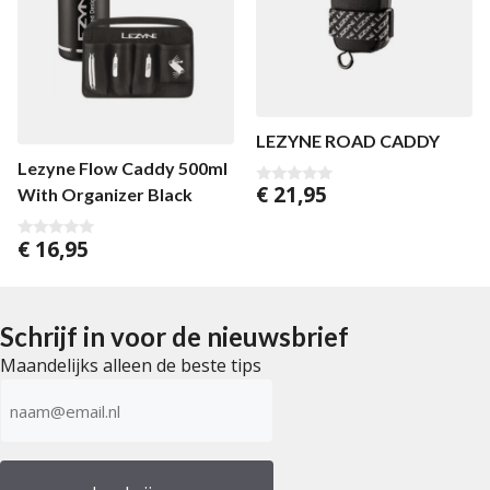
LEZYNE ROAD CADDY
Lezyne Flow Caddy 500ml
€
21,95
With Organizer Black
0
v
a
n
€
16,95
0
5
v
a
n
5
Schrijf in voor de nieuwsbrief
Maandelijks alleen de beste tips
E-
mailadres
(Vereist)