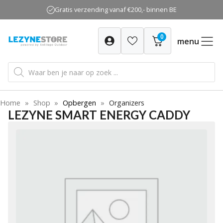
Ga
Gratis verzending vanaf €200,- binnen BE
naar
de
0
inhoud
menu
Producten
zoeken
Home
»
Shop
»
Opbergen
»
Organizers
LEZYNE SMART ENERGY CADDY