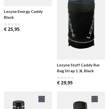
Lezyne Energy Caddy
Black
€
25,95
0
v
a
n
5
Lezyne Stuff Caddy Bar
Bag Strap 1.3L Black
€
29,95
0
v
a
n
5