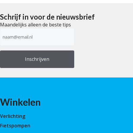
a
n
5
Schrijf in voor de nieuwsbrief
Maandelijks alleen de beste tips
E-
mailadres
(Vereist)
Winkelen
Verlichting
Fietspompen