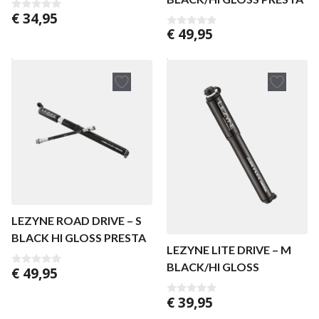
€
34,95
0
v
€
49,95
0
a
v
n
a
5
n
5
LEZYNE ROAD DRIVE – S
BLACK HI GLOSS PRESTA
LEZYNE LITE DRIVE – M
BLACK/HI GLOSS
€
49,95
0
v
a
€
39,95
n
0
5
v