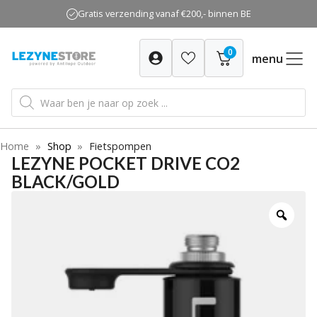
Ga
Gratis verzending vanaf €200,- binnen BE
naar
de
0
inhoud
menu
Producten
zoeken
Home
»
Shop
»
Fietspompen
LEZYNE POCKET DRIVE CO2
BLACK/GOLD