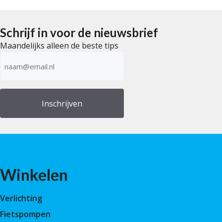
a
n
5
Schrijf in voor de nieuwsbrief
Maandelijks alleen de beste tips
E-
mailadres
(Vereist)
Winkelen
Verlichting
Fietspompen