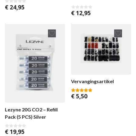
€
24,95
0
v
€
12,95
0
a
v
n
a
5
n
5
Vervangingsartikel
€
5,50
4.88
van 5
Lezyne 20G CO2 – Refill
Pack (5 PCS) Silver
€
19,95
0
v