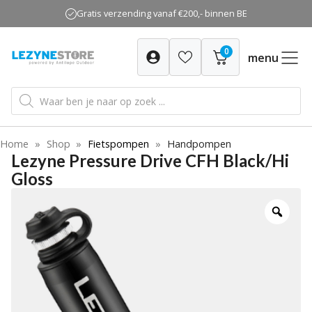
Ga
Gratis verzending vanaf €200,- binnen BE
naar
de
0
inhoud
menu
Producten
zoeken
Home
»
Shop
»
Fietspompen
»
Handpompen
Lezyne Pressure Drive CFH Black/Hi
Gloss