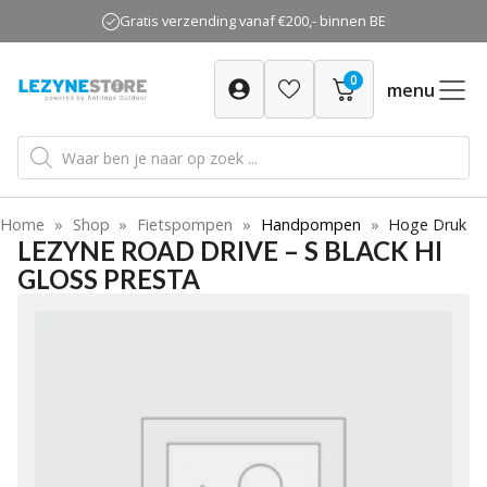
Ga
Gratis verzending vanaf €200,- binnen BE
naar
de
0
inhoud
menu
Producten
zoeken
Home
»
Shop
»
Fietspompen
»
Handpompen
»
Hoge Druk
LEZYNE ROAD DRIVE – S BLACK HI
GLOSS PRESTA