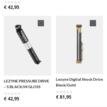
5
€
42,95
0
v
a
n
5
Lezyne Digital Shock Drive
LEZYNE PRESSURE DRIVE
Black/Gold
– S BLACK/HI GLOSS
€
81,95
0
€
42,95
0
v
v
a
a
n