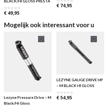
BLACK/HI GLOSS PRESTA
€
74,95
0
v
€
49,95
a
0
n
v
5
a
n
Mogelijk ook interessant voor u
5
LEZYNE GAUGE DRIVE HP
– M BLACK HI GLOSS
€
54,95
Lezyne Pressure Drive – M
0
v
Black/Hi Gloss
a
n