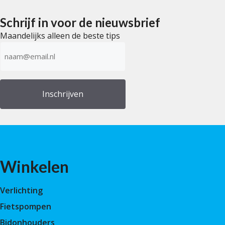
n
5
5
Schrijf in voor de nieuwsbrief
Maandelijks alleen de beste tips
E-
mailadres
(Vereist)
Winkelen
Verlichting
Fietspompen
Bidonhouders