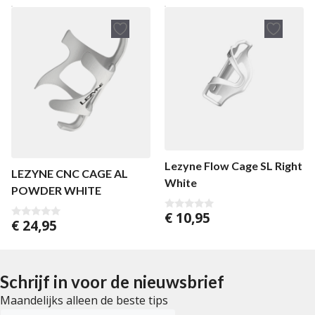
5
n
5
Lezyne Flow Cage SL Right
LEZYNE CNC CAGE AL
White
POWDER WHITE
€
10,95
0
€
24,95
0
v
v
a
a
n
n
5
5
Schrijf in voor de nieuwsbrief
Maandelijks alleen de beste tips