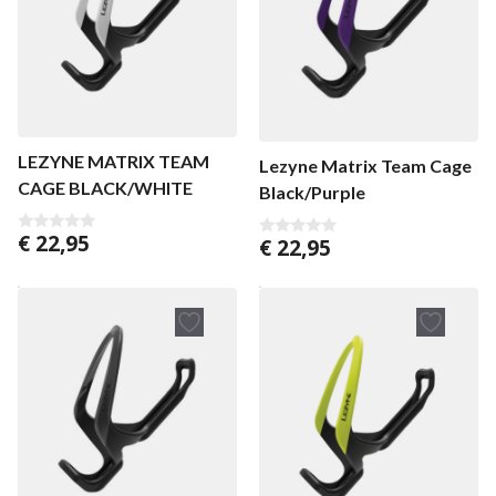
LEZYNE MATRIX TEAM
Lezyne Matrix Team Cage
CAGE BLACK/WHITE
Black/Purple
€
22,95
€
22,95
0
0
v
v
a
a
n
n
5
5