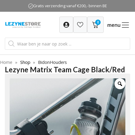
Ga
Gratis verzending vanaf €200,- binnen BE
naar
de
0
inhoud
menu
Producten
zoeken
Home
»
Shop
»
BidonHouders
Lezyne Matrix Team Cage Black/Red