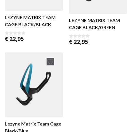
LEZYNE MATRIX TEAM
LEZYNE MATRIX TEAM
CAGE BLACK/BLACK
CAGE BLACK/GREEN
€
22,95
0
€
22,95
0
v
v
a
a
n
n
5
5
Lezyne Matrix Team Cage
Black/Blue