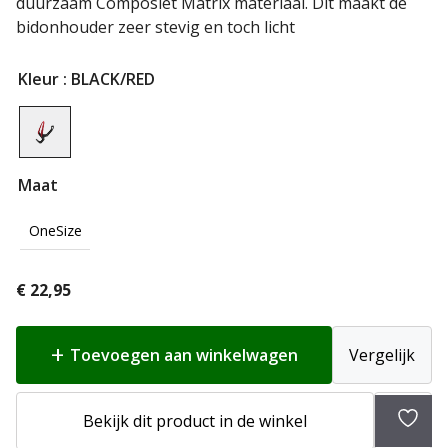
duurzaam Composiet Matrix materiaal. Dit maakt de
bidonhouder zeer stevig en toch licht
Kleur
: BLACK/RED
Maat
OneSize
€
22,95
Toevoegen aan winkelwagen
Vergelijk
Toev
Bekijk dit product in de winkel
aan