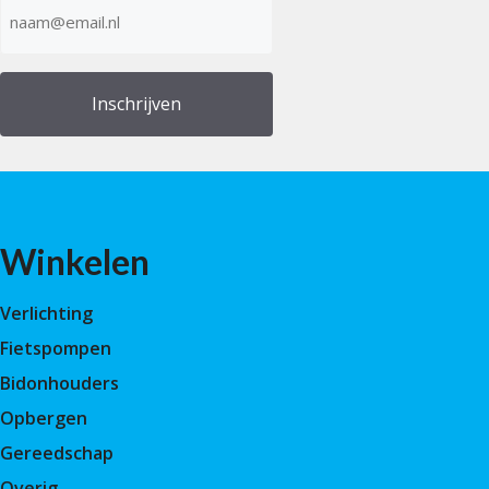
E-
mailadres
(Vereist)
Winkelen
Verlichting
Fietspompen
Bidonhouders
Opbergen
Gereedschap
Overig