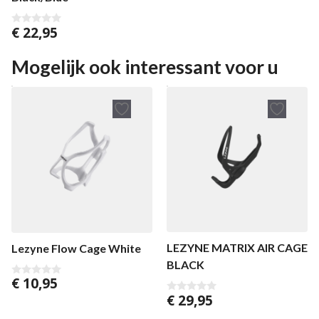
€
22,95
0
v
a
n
Mogelijk ook interessant voor u
5
LEZYNE MATRIX AIR CAGE
Lezyne Flow Cage White
BLACK
€
10,95
0
v
€
29,95
0
a
v
n
a