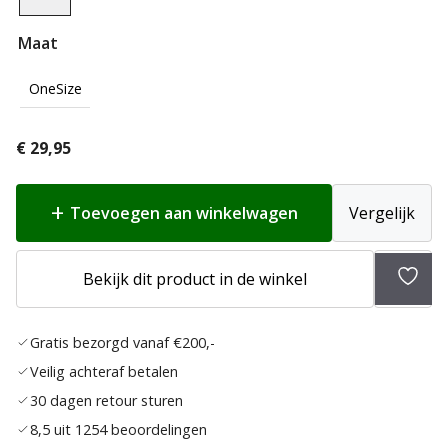
Maat
OneSize
€
29,95
Toevoegen aan winkelwagen
Vergelijk
Toev
Bekijk dit product in de winkel
aan
verlan
Gratis bezorgd vanaf €200,-
Veilig achteraf betalen
30 dagen retour sturen
8,5 uit 1254 beoordelingen