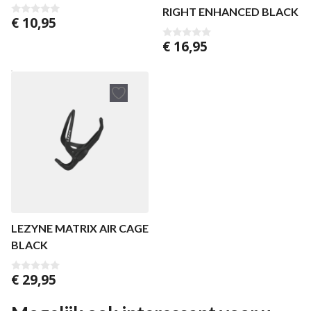
RIGHT ENHANCED BLACK
€
10,95
0
v
a
€
16,95
0
n
v
5
a
n
5
LEZYNE MATRIX AIR CAGE
BLACK
€
29,95
0
v
a
n