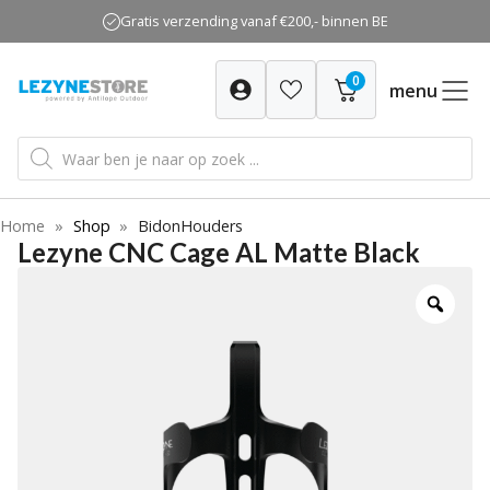
Ga
Gratis verzending vanaf €200,- binnen BE
naar
de
0
inhoud
menu
Producten
zoeken
Home
»
Shop
»
BidonHouders
Lezyne CNC Cage AL Matte Black