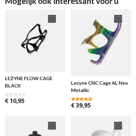
Mogelijk ook interessant voor u
5
LEZYNE FLOW CAGE
Lezyne CNC Cage AL Neo
BLACK
Metallic
€
10,95
0
€
39,95
v
5.00
a
van 5
n
5