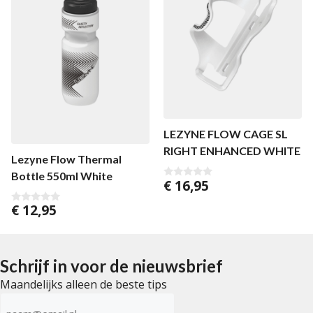
LEZYNE FLOW CAGE SL
RIGHT ENHANCED WHITE
Lezyne Flow Thermal
Bottle 550ml White
€
16,95
0
v
a
€
12,95
0
n
v
5
a
n
5
Schrijf in voor de nieuwsbrief
Maandelijks alleen de beste tips
E-