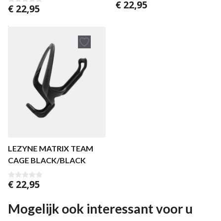
€
22,95
0
€
22,95
0
v
v
a
a
n
n
5
5
LEZYNE MATRIX TEAM
CAGE BLACK/BLACK
€
22,95
0
v
a
n
Mogelijk ook interessant voor u
5