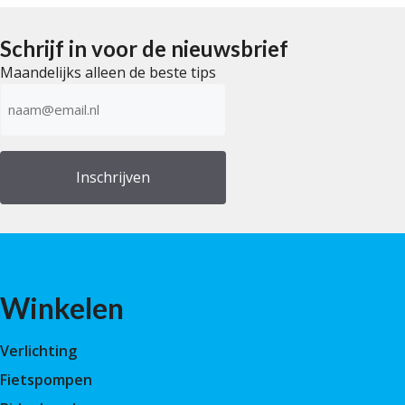
n
5
Schrijf in voor de nieuwsbrief
Maandelijks alleen de beste tips
E-
mailadres
(Vereist)
Winkelen
Verlichting
Fietspompen