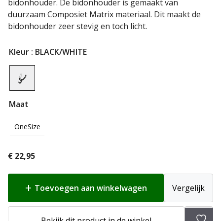
bidonhouder. De bidonhouder is gemaakt van
duurzaam Composiet Matrix materiaal. Dit maakt de
bidonhouder zeer stevig en toch licht.
Kleur
: BLACK/WHITE
Maat
OneSize
€
22,95
Toevoegen aan winkelwagen
Vergelijk
Toev
Bekijk dit product in de winkel