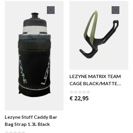
LEZYNE MATRIX TEAM
CAGE BLACK/MATTE
ARMY GREEN
€
22,95
0
v
a
n
5
Lezyne Stuff Caddy Bar
Bag Strap 1.3L Black