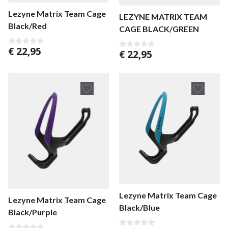
Lezyne Matrix Team Cage
LEZYNE MATRIX TEAM
Black/Red
CAGE BLACK/GREEN
€
22,95
€
22,95
0
0
v
v
a
a
n
n
5
5
Lezyne Matrix Team Cage
Lezyne Matrix Team Cage
Black/Blue
Black/Purple