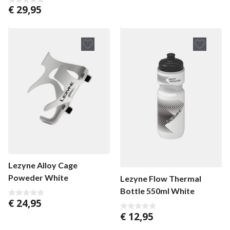
€
29,95
0
v
a
n
5
Lezyne Alloy Cage
Poweder White
Lezyne Flow Thermal
Bottle 550ml White
€
24,95
0
v
€
12,95
a
0
n
v
5
a