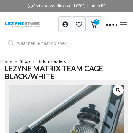
Ga
Gratis verzending vanaf €200,- binnen BE
naar
de
0
inhoud
menu
Producten
zoeken
Home
»
Shop
»
BidonHouders
LEZYNE MATRIX TEAM CAGE
BLACK/WHITE