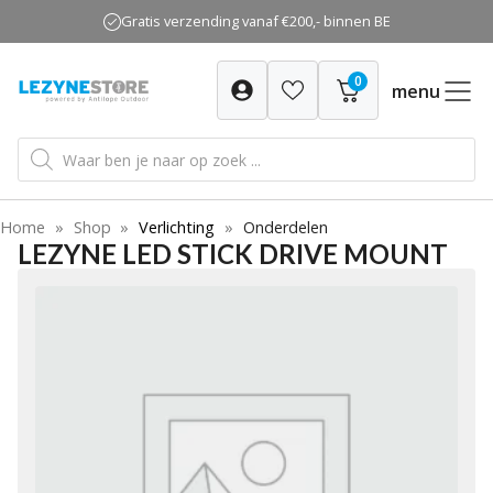
Ga
Gratis verzending vanaf €200,- binnen BE
naar
de
0
inhoud
menu
Producten
zoeken
Home
»
Shop
»
Verlichting
»
Onderdelen
LEZYNE LED STICK DRIVE MOUNT