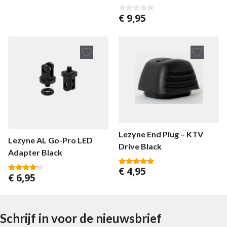
€
9,95
0
v
a
n
5
Lezyne End Plug – KTV
Lezyne AL Go-Pro LED
Drive Black
Adapter Black
€
4,95
5.00
€
6,95
4.00
van 5
van 5
Schrijf in voor de nieuwsbrief