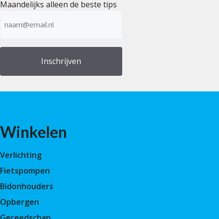
Maandelijks alleen de beste tips
E-
mailadres
(Vereist)
Winkelen
Verlichting
Fietspompen
Bidonhouders
Opbergen
Gereedschap