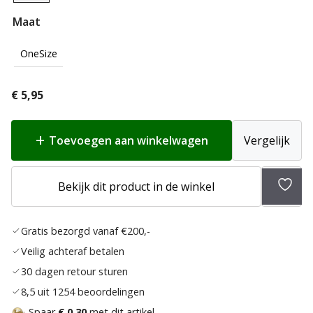
Maat
OneSize
€
5,95
Toevoegen aan winkelwagen
Vergelijk
Toev
Bekijk dit product in de winkel
aan
verlan
Gratis bezorgd vanaf €200,-
Veilig achteraf betalen
30 dagen retour sturen
8,5 uit 1254 beoordelingen
Spaar
€ 0,30
met dit artikel