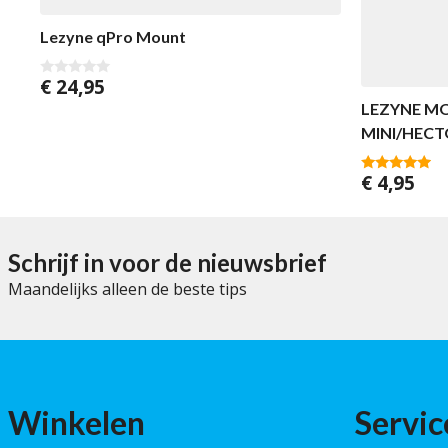
Lezyne qPro Mount
€
24,95
0
v
LEZYNE M
a
n
MINI/HEC
5
€
4,95
4.75
van 5
Schrijf in voor de nieuwsbrief
Maandelijks alleen de beste tips
Winkelen
Servic