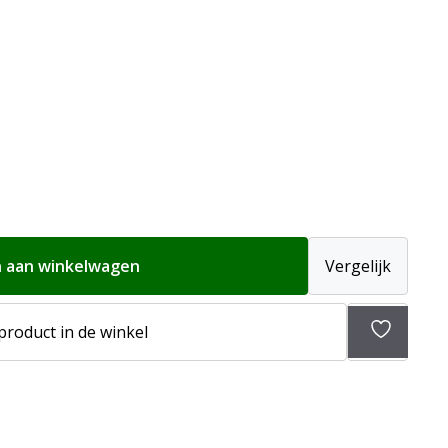
 aan winkelwagen
Vergelijk
Toevoeg
 product in de winkel
aan
verlangli