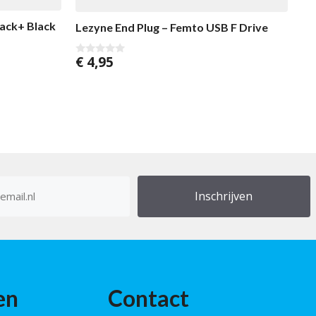
Pack+ Black
Lezyne End Plug – Femto USB F Drive
€
4,95
0
v
a
n
5
res
en
Contact