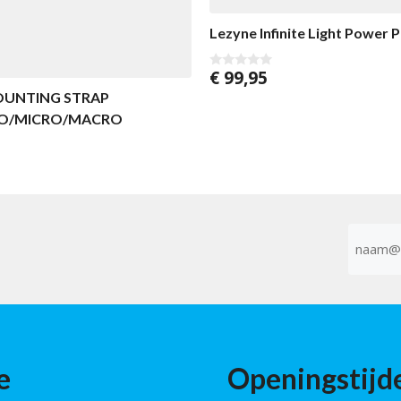
Lezyne Infinite Light Power 
€
99,95
0
v
OUNTING STRAP
a
n
TO/MICRO/MACRO
5
E-
mailad
(Vereist)
e
Openingstijd