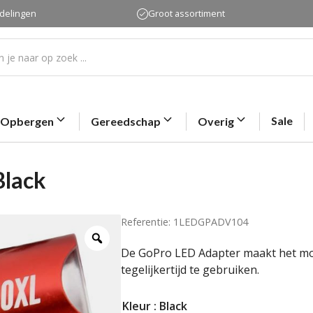
rdelingen
Groot assortiment
Sale
Opbergen
Gereedschap
Overig
Black
Referentie: 1LEDGPADV104
De GoPro LED Adapter maakt het m
tegelijkertijd te gebruiken.
Kleur
: Black