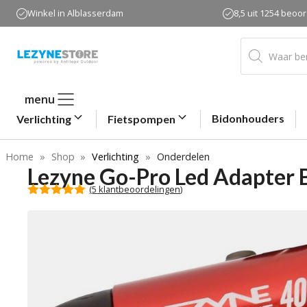
Ga
Winkel in Alblasserdam
8,5 uit 1254 beoo
naar
de
Producten
zoeken
inhoud
menu
Bidonhouders
Verlichting
Fietspompen
Home
»
Shop
»
Verlichting
»
Onderdelen
Lezyne Go-Pro Led Adapter 
(
5
klantbeoordelingen)
5.00
van 5