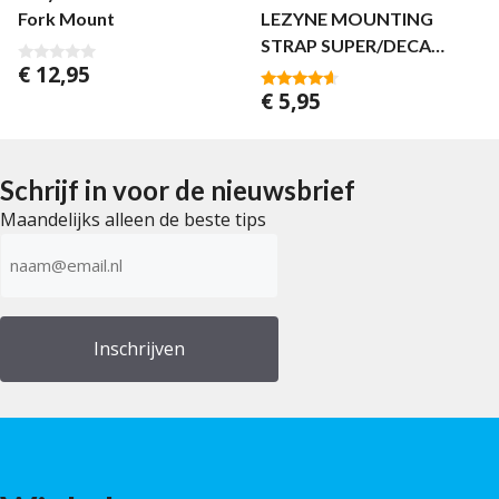
Fork Mount
LEZYNE MOUNTING
STRAP SUPER/DECA
€
12,95
BLACK
0
v
€
5,95
4.40
a
van 5
n
5
Schrijf in voor de nieuwsbrief
Maandelijks alleen de beste tips
E-
mailadres
(Vereist)