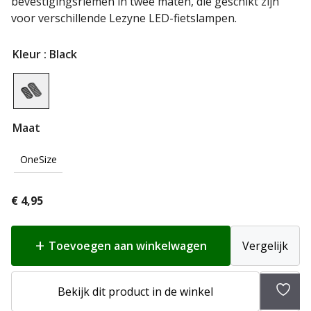
bevestigingsriemen in twee maten, die geschikt zijn
voor verschillende Lezyne LED-fietslampen.
Kleur
: Black
Maat
OneSize
€
4,95
Toevoegen aan winkelwagen
Vergelijk
Toev
Bekijk dit product in de winkel
aan