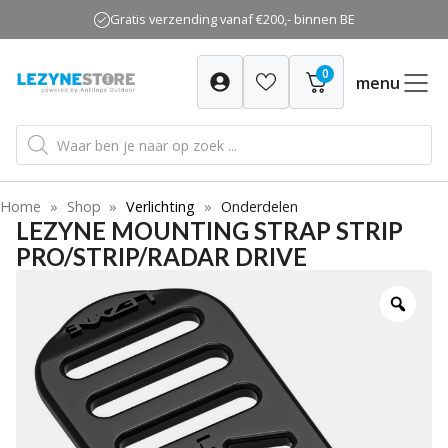
Ga
Gratis verzending vanaf €200,- binnen BE
naar
de
0
inhoud
menu
Producten
zoeken
Home
»
Shop
»
Verlichting
»
Onderdelen
LEZYNE MOUNTING STRAP STRIP
PRO/STRIP/RADAR DRIVE