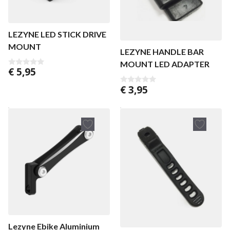
LEZYNE LED STICK DRIVE
MOUNT
LEZYNE HANDLE BAR
MOUNT LED ADAPTER
€
5,95
0
v
a
€
3,95
0
n
v
5
a
n
5
Lezyne Ebike Aluminium