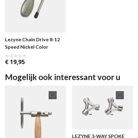
Lezyne Chain Drive 8-12
Speed Nickel Color
€
19,95
0
v
a
n
Mogelijk ook interessant voor u
5
LEZYNE 3-WAY SPOKE