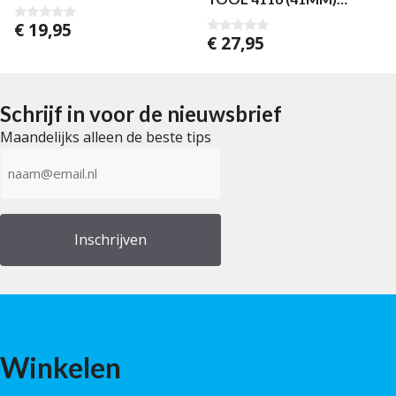
ULTEGRA/XT
€
19,95
0
€
27,95
v
0
a
v
n
a
5
n
5
Schrijf in voor de nieuwsbrief
Maandelijks alleen de beste tips
E-
mailadres
(Vereist)
Winkelen