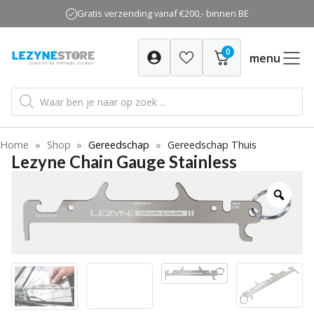
Ga
Gratis verzending vanaf €200,- binnen BE
naar
de
0
inhoud
menu
Producten
zoeken
Home
»
Shop
»
Gereedschap
»
Gereedschap Thuis
Lezyne Chain Gauge Stainless