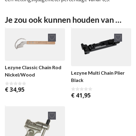
Je zou ook kunnen houden van …
Lezyne Classic Chain Rod
Lezyne Multi Chain Plier
Nickel/Wood
Black
€
34,95
0
€
41,95
v
0
a
v
n
a
5
n
5