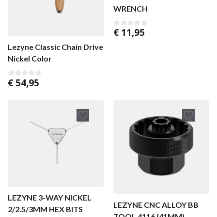
WRENCH
€
11,95
0
v
a
Lezyne Classic Chain Drive
n
Nickel Color
5
€
54,95
0
v
a
n
5
LEZYNE 3-WAY NICKEL
LEZYNE CNC ALLOY BB
2/2.5/3MM HEX BITS
TOOL 4116 (41MM)