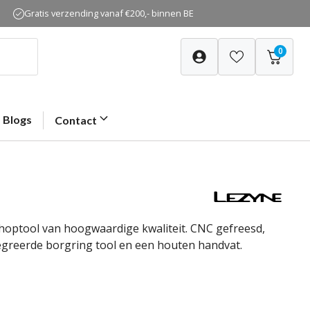
Gratis verzending vanaf €200,- binnen BE
0
Blogs
Contact
shoptool van hoogwaardige kwaliteit. CNC gefreesd,
egreerde borgring tool en een houten handvat.