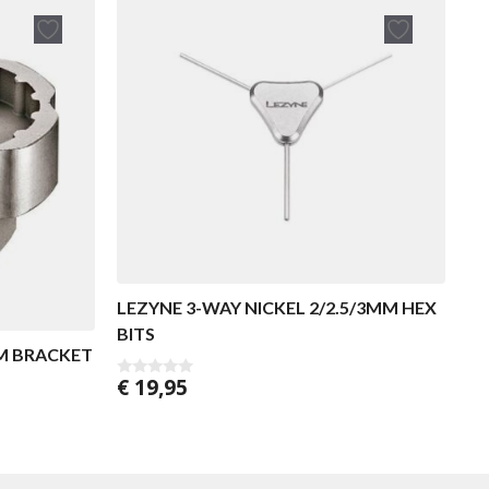
LEZYNE 3-WAY NICKEL 2/2.5/3MM HEX
BITS
M BRACKET
€
19,95
0
v
a
n
5