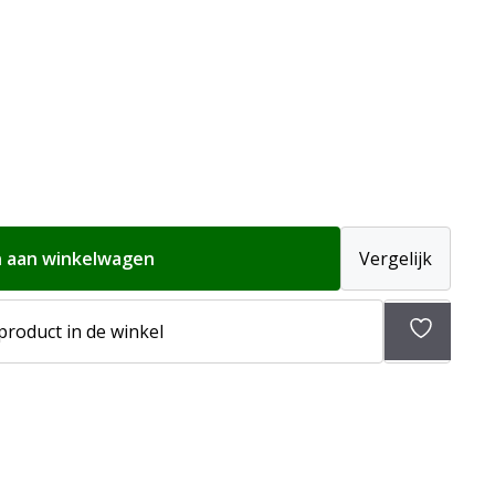
 aan winkelwagen
Vergelijk
Toevoeg
 product in de winkel
aan
verlangli