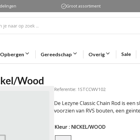
rdelingen
Groot assortiment
Sale
Opbergen
Gereedschap
Overig
ickel/Wood
Referentie: 1STCCWV102
De Lezyne Classic Chain Rod is een 
voorzien van RVS bouten, een geïnt
Kleur
: NICKEL/WOOD