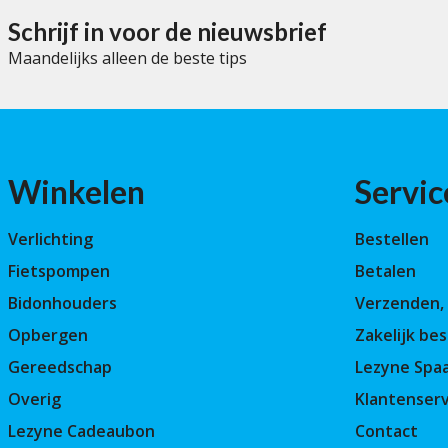
5
Schrijf in voor de nieuwsbrief
Maandelijks alleen de beste tips
Winkelen
Servic
Verlichting
Bestellen
Fietspompen
Betalen
Bidonhouders
Verzenden, 
Opbergen
Zakelijk bes
Gereedschap
Lezyne Spa
Overig
Klantenserv
Lezyne Cadeaubon
Contact