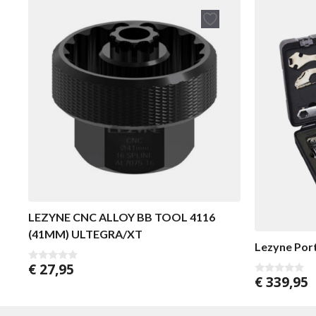
LEZYNE CNC ALLOY BB TOOL 4116
(41MM) ULTEGRA/XT
Lezyne Port
€
27,95
0
€
339,95
v
0
a
v
n
a
5
n