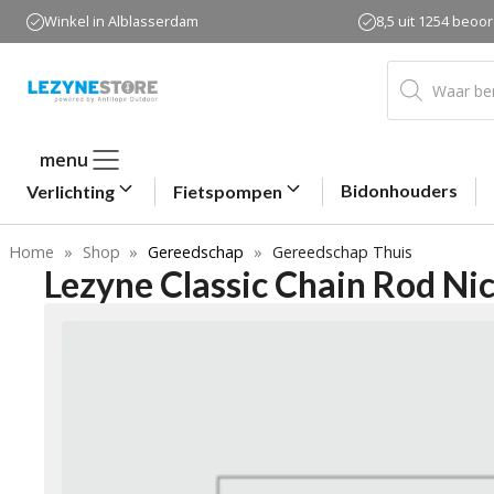
Ga
Winkel in Alblasserdam
8,5 uit 1254 beoo
naar
de
Producten
zoeken
inhoud
menu
Bidonhouders
Verlichting
Fietspompen
Home
»
Shop
»
Gereedschap
»
Gereedschap Thuis
Lezyne Classic Chain Rod N