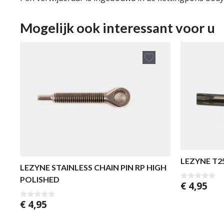
Mogelijk ook interessant voor u
LEZYNE T2
LEZYNE STAINLESS CHAIN PIN RP HIGH
POLISHED
€
4,95
0
v
a
€
4,95
0
n
v
5
a
n