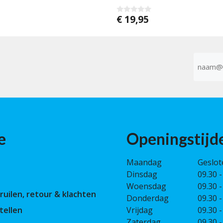
€
19,95
0
v
a
n
5
E-
mailad
(Vereist)
e
Openingstijd
Maandag
Geslot
Dinsdag
09.30 -
Woensdag
09.30 -
ruilen, retour & klachten
Donderdag
09.30 -
tellen
Vrijdag
09.30 -
Zaterdag
09.30 -