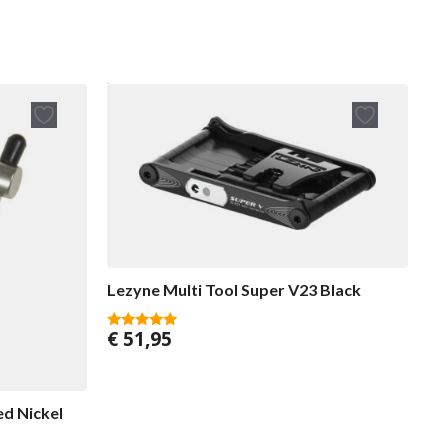
Lezyne Multi Tool Super V23 Black
€
51,95
5.00
van 5
ed Nickel