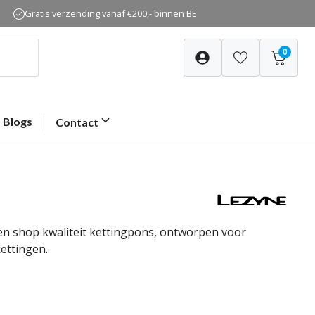
Gratis verzending vanaf €200,- binnen BE
0
Blogs
Contact
en shop kwaliteit kettingpons, ontworpen voor
ettingen.