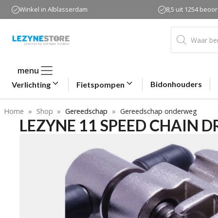
Ga
Winkel in Alblasserdam
8,5 uit 1254 beoo
naar
de
Producten
zoeken
inhoud
menu
Bidonhouders
Verlichting
Fietspompen
Home
»
Shop
»
Gereedschap
»
Gereedschap onderweg
LEZYNE 11 SPEED CHAIN D