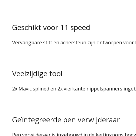
Geschikt voor 11 speed
Vervangbare stift en achersteun zijn ontworpen voor he
Veelzijdige tool
2x Mavic splined en 2x vierkante nippelspanners inge
Geïntegreerde pen verwijderaar
Pen verwijderaar is ingebouwd in de kettingpons body