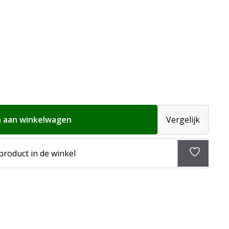
 aan winkelwagen
Vergelijk
Toevoeg
 product in de winkel
aan
verlangli