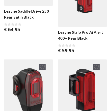
Lezyne Saddle Drive 250
Rear Satin Black
€
64,95
0
Lezyne Strip Pro Ai Alert
v
a
400+ Rear Black
n
5
€
59,95
0
v
a
n
5