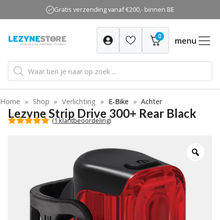
Ga
Gratis verzending vanaf €200,- binnen BE
naar
de
0
inhoud
menu
Producten
zoeken
Home
»
Shop
»
Verlichting
»
E-Bike
»
Achter
Lezyne Strip Drive 300+ Rear Black
(
1
klantbeoordeling)
5.00
van 5