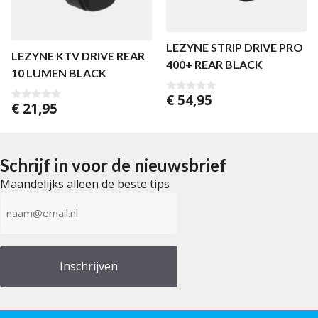
LEZYNE STRIP DRIVE PRO
LEZYNE KTV DRIVE REAR
400+ REAR BLACK
10 LUMEN BLACK
€
54,95
0
€
21,95
0
v
v
a
a
n
n
5
5
Schrijf in voor de nieuwsbrief
Maandelijks alleen de beste tips
E-
mailadres
(Vereist)