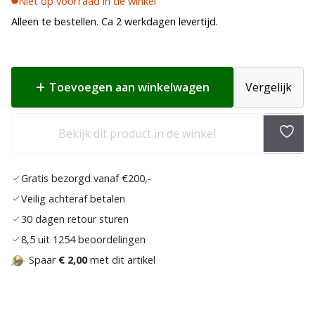
Niet op voorraad in de winkel
Alleen te bestellen. Ca 2 werkdagen levertijd.
Toevoegen aan winkelwagen
Vergelijk
Toev
Bekijk dit product in de winkel
aan
verlan
Gratis bezorgd vanaf €200,-
Veilig achteraf betalen
30 dagen retour sturen
8,5 uit 1254 beoordelingen
Spaar
€ 2,00
met dit artikel