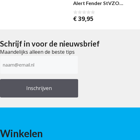
Alert Fender StVZO
Black/Red
€
39,95
0
v
a
n
5
Schrijf in voor de nieuwsbrief
Maandelijks alleen de beste tips
E-
mailadres
(Vereist)
Winkelen