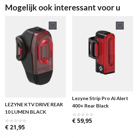
Mogelijk ook interessant voor u
Lezyne Strip Pro Ai Alert
LEZYNE KTV DRIVE REAR
400+ Rear Black
10 LUMEN BLACK
€
59,95
0
v
€
21,95
0
a
v
n
a
5