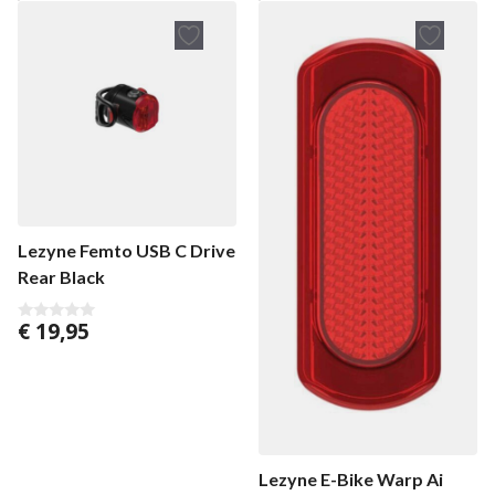
n
5
Lezyne Femto USB C Drive
Rear Black
€
19,95
0
v
a
n
5
Lezyne E-Bike Warp Ai