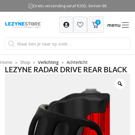
Ga
Gratis verzending vanaf €200,- binnen BE
naar
de
0
inhoud
menu
Producten
zoeken
Home
»
Shop
»
Verlichting
»
Achterlicht
LEZYNE RADAR DRIVE REAR BLACK