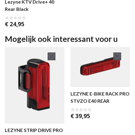
Lezyne KTV Drive+ 40
Rear Black
€
24,95
0
v
a
n
Mogelijk ook interessant voor u
5
LEZYNE E-BIKE RACK PRO
STVZO E40 REAR
€
39,95
0
v
a
n
LEZYNE STRIP DRIVE PRO
5