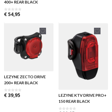
400+ REAR BLACK
€
54,95
0
v
a
n
5
LEZYNE ZECTO DRIVE
200+ REAR BLACK
€
39,95
LEZYNE KTV DRIVE PRO+
0
v
150 REAR BLACK
a
n
5