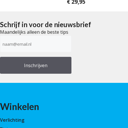
€
29,95
0
v
a
n
5
Schrijf in voor de nieuwsbrief
Maandelijks alleen de beste tips
E-
mailadres
(Vereist)
Winkelen
Verlichting