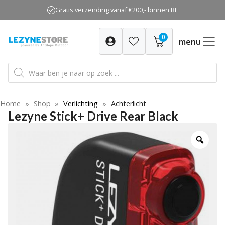
Ga
Gratis verzending vanaf €200,- binnen BE
naar
de
0
inhoud
menu
Producten
zoeken
Home
»
Shop
»
Verlichting
»
Achterlicht
Lezyne Stick+ Drive Rear Black