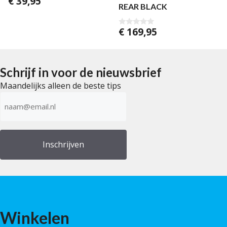
€
39,95
0
REAR BLACK
v
a
n
5
€
169,95
0
v
a
n
5
Schrijf in voor de nieuwsbrief
Maandelijks alleen de beste tips
E-
mailadres
(Vereist)
Winkelen