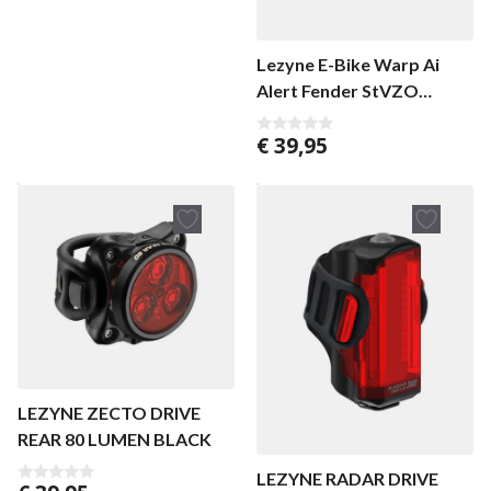
n
5
Lezyne E-Bike Warp Ai
Alert Fender StVZO
Black/Red
€
39,95
0
v
a
n
5
LEZYNE ZECTO DRIVE
REAR 80 LUMEN BLACK
LEZYNE RADAR DRIVE