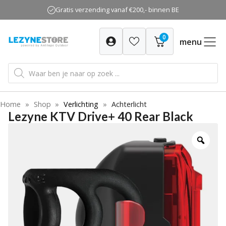
Ga
Gratis verzending vanaf €200,- binnen BE
naar
de
0
inhoud
menu
Producten
zoeken
Home
»
Shop
»
Verlichting
»
Achterlicht
Lezyne KTV Drive+ 40 Rear Black