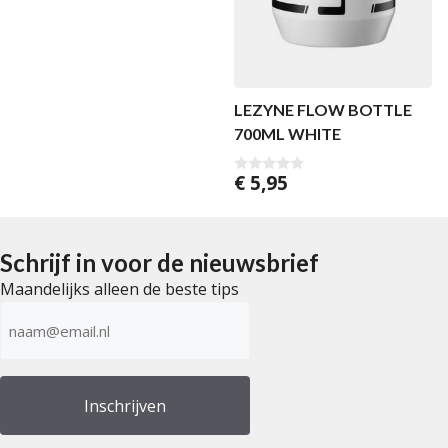
LEZYNE FLOW BOTTLE
700ML WHITE
€
5,95
0
v
a
n
5
Schrijf in voor de nieuwsbrief
Maandelijks alleen de beste tips
E-
mailadres
(Vereist)