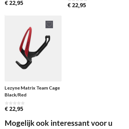
€
22,95
0
€
22,95
0
v
v
a
a
n
n
5
5
Lezyne Matrix Team Cage
Black/Red
€
22,95
0
v
a
n
Mogelijk ook interessant voor u
5