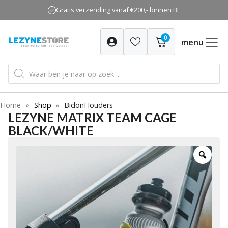
Ga
Gratis verzending vanaf €200,- binnen BE
naar
de
0
inhoud
menu
Producten
zoeken
Home
»
Shop
»
BidonHouders
LEZYNE MATRIX TEAM CAGE
BLACK/WHITE