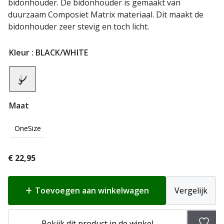
bidonhouder. De bidonhouder is gemaakt van
duurzaam Composiet Matrix materiaal. Dit maakt de
bidonhouder zeer stevig en toch licht.
Kleur
: BLACK/WHITE
Maat
OneSize
€
22,95
Toevoegen aan winkelwagen
Vergelijk
Toev
Bekijk dit product in de winkel