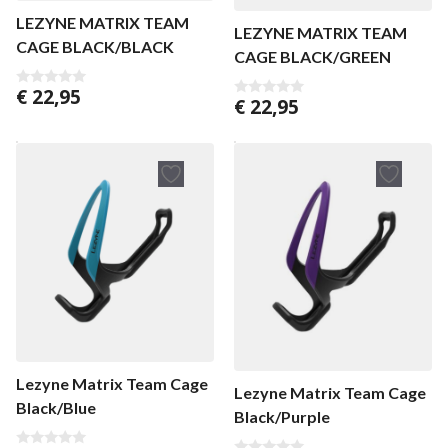
LEZYNE MATRIX TEAM
LEZYNE MATRIX TEAM
CAGE BLACK/BLACK
CAGE BLACK/GREEN
€
22,95
0
€
22,95
0
v
v
a
a
n
n
5
5
Lezyne Matrix Team Cage
Lezyne Matrix Team Cage
Black/Blue
Black/Purple