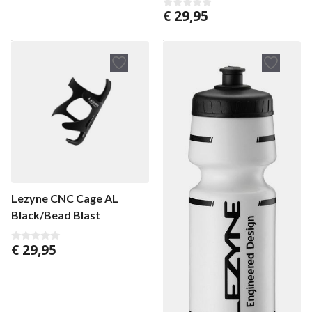
€
29,95
0
v
a
n
5
Lezyne CNC Cage AL
Black/Bead Blast
€
29,95
0
v
a
n
5