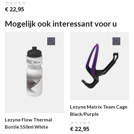
a
€
22,95
n
0
5
v
a
n
Mogelijk ook interessant voor u
5
Lezyne Matrix Team Cage
Black/Purple
Lezyne Flow Thermal
Bottle 550ml White
€
22,95
0
v