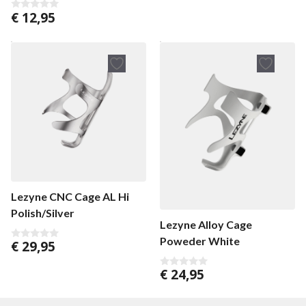
a
€
12,95
n
0
5
v
a
n
5
Lezyne CNC Cage AL Hi
Polish/Silver
Lezyne Alloy Cage
Poweder White
€
29,95
0
v
a
€
24,95
n
0
5
v
a
n