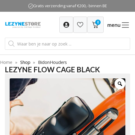
Ga
Gratis verzending vanaf €200,- binnen BE
naar
de
0
inhoud
menu
Producten
zoeken
Home
»
Shop
»
BidonHouders
LEZYNE FLOW CAGE BLACK