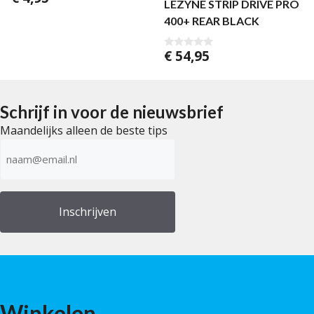
LEZYNE STRIP DRIVE PRO
van 5
400+ REAR BLACK
€
54,95
0
v
a
n
5
Schrijf in voor de nieuwsbrief
Maandelijks alleen de beste tips
E-
mailadres
(Vereist)
Winkelen