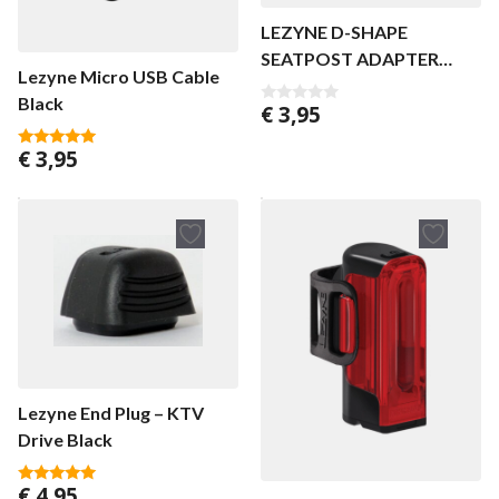
LEZYNE D-SHAPE
SEATPOST ADAPTER
Lezyne Micro USB Cable
KTV/STRIP DRIVE
Black
€
3,95
0
v
a
€
3,95
n
5.00
5
van 5
Lezyne End Plug – KTV
Drive Black
€
4,95
5.00