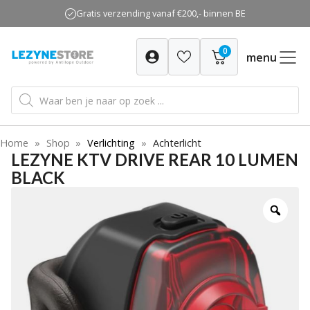
Ga
Gratis verzending vanaf €200,- binnen BE
naar
de
0
inhoud
menu
Producten
zoeken
Home
»
Shop
»
Verlichting
»
Achterlicht
LEZYNE KTV DRIVE REAR 10 LUMEN
BLACK