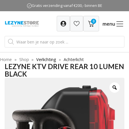
Ga
Gratis verzending vanaf €200,- binnen BE
naar
de
0
inhoud
menu
Producten
zoeken
Home
»
Shop
»
Verlichting
»
Achterlicht
LEZYNE KTV DRIVE REAR 10 LUMEN
BLACK