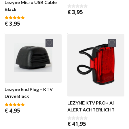
Lezyne Micro USB Cable
KTV/STRIP DRIVE
Black
€
3,95
0
v
a
€
3,95
n
5.00
5
van 5
Lezyne End Plug – KTV
Drive Black
LEZYNE KTV PRO+ Ai
€
4,95
ALERT ACHTERLICHT
5.00
van 5
€
41,95
0
v