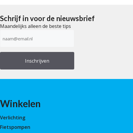
a
n
5
Schrijf in voor de nieuwsbrief
Maandelijks alleen de beste tips
E-
mailadres
(Vereist)
Winkelen
Verlichting
Fietspompen