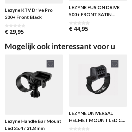
LEZYNE FUSION DRIVE
Lezyne KTV Drive Pro
500+ FRONT SATIN
300+ Front Black
BLACK
€
44,95
0
€
29,95
0
v
v
a
a
n
n
Mogelijk ook interessant voor u
5
5
LEZYNE UNIVERSAL
HELMET MOUNT LED CM
Lezyne Handle Bar Mount
– MMPSD BLACK
Led 25.4 / 31.8 mm