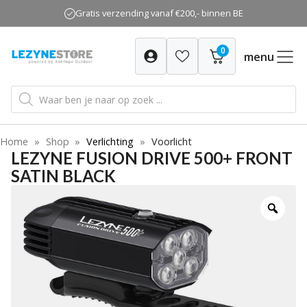
Ga
Gratis verzending vanaf €200,- binnen BE
naar
de
0
inhoud
menu
Producten
zoeken
Home
»
Shop
»
Verlichting
»
Voorlicht
LEZYNE FUSION DRIVE 500+ FRONT
SATIN BLACK