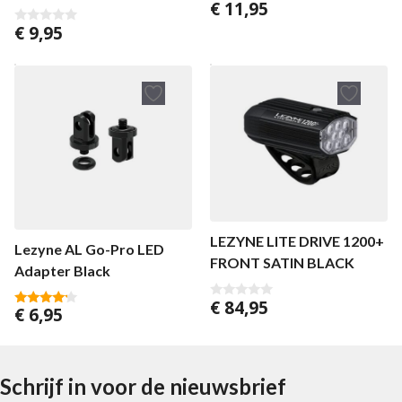
€
11,95
0
v
€
9,95
a
0
n
v
5
a
n
5
LEZYNE LITE DRIVE 1200+
Lezyne AL Go-Pro LED
FRONT SATIN BLACK
Adapter Black
€
84,95
0
€
6,95
4.00
v
van 5
a
n
5
Schrijf in voor de nieuwsbrief