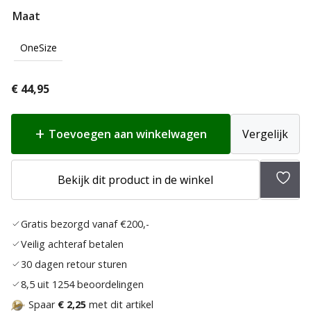
Maat
OneSize
€
44,95
Toevoegen aan winkelwagen
Vergelijk
Toev
Bekijk dit product in de winkel
aan
verlan
Gratis bezorgd vanaf €200,-
Veilig achteraf betalen
30 dagen retour sturen
8,5 uit 1254 beoordelingen
Spaar
€ 2,25
met dit artikel