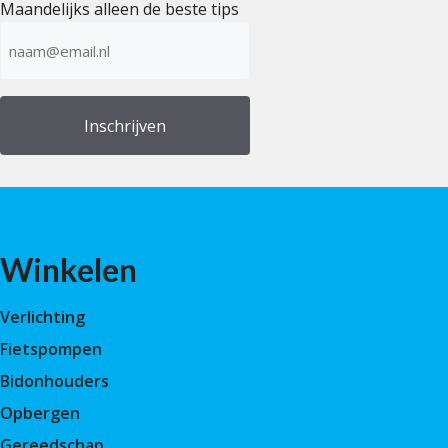
Maandelijks alleen de beste tips
E-
mailadres
(Vereist)
Winkelen
Verlichting
Fietspompen
Bidonhouders
Opbergen
Gereedschap