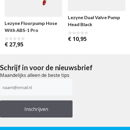
Lezyne Dual Valve Pump
Lezyne Floorpump Hose
Head Black
With ABS-1 Pro
€
10,95
0
v
€
27,95
0
a
v
n
a
5
n
5
Schrijf in voor de nieuwsbrief
Maandelijks alleen de beste tips
E-
mailadres
(Vereist)