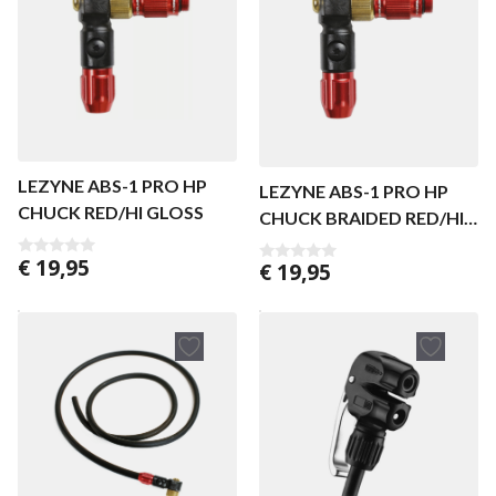
LEZYNE ABS-1 PRO HP
LEZYNE ABS-1 PRO HP
CHUCK RED/HI GLOSS
CHUCK BRAIDED RED/HI
GLOSS
€
19,95
€
19,95
0
0
v
v
a
a
n
n
5
5