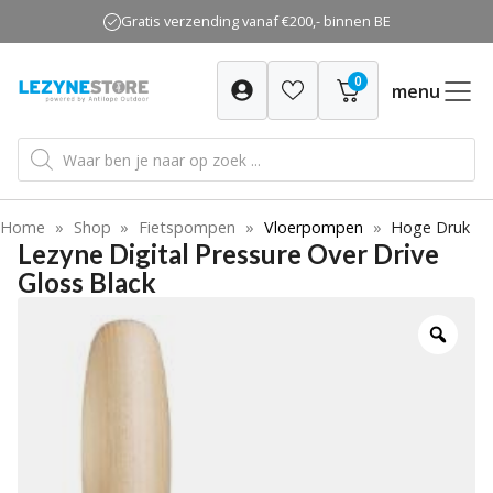
Ga
Gratis verzending vanaf €200,- binnen BE
naar
de
0
inhoud
menu
Producten
zoeken
Home
»
Shop
»
Fietspompen
»
Vloerpompen
»
Hoge Druk
Lezyne Digital Pressure Over Drive
Gloss Black