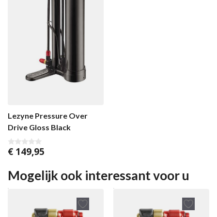
Lezyne Pressure Over
Drive Gloss Black
€
149,95
0
v
a
n
Mogelijk ook interessant voor u
5