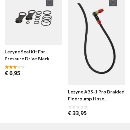
Lezyne Seal Kit For
Pressure Drive Black
€
6,95
3.00
van 5
Lezyne ABS-1 Pro Braided
Floorpump Hose
Red/Gloss
€
33,95
0
v
a
n
5