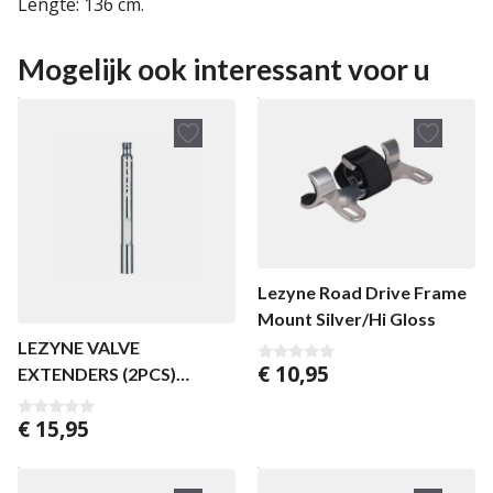
Lengte: 136 cm.
Mogelijk ook interessant voor u
Lezyne Road Drive Frame
Mount Silver/Hi Gloss
LEZYNE VALVE
€
10,95
EXTENDERS (2PCS)
0
v
SILVER/HI GLOSS
a
n
€
15,95
0
5
v
a
n
5