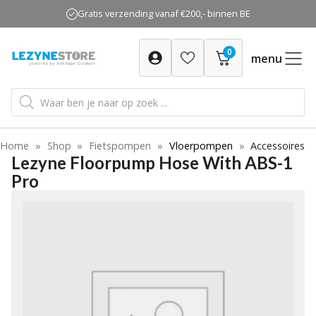
Ga
Gratis verzending vanaf €200,- binnen BE
naar
de
0
inhoud
menu
Producten
zoeken
Home
»
Shop
»
Fietspompen
»
Vloerpompen
»
Accessoires
Lezyne Floorpump Hose With ABS-1
Pro