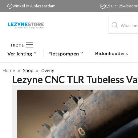
Ga
Winkel in Alblasserdam
8,5 uit 1254 beoo
naar
de
Producten
zoeken
inhoud
menu
Bidonhouders
Verlichting
Fietspompen
Home
»
Shop
»
Overig
Lezyne CNC TLR Tubeless Va