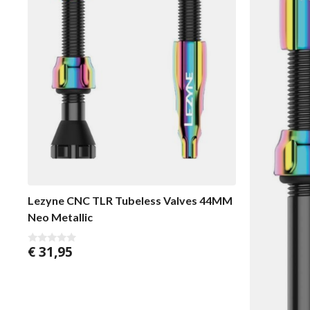
Lezyne CNC TLR Tubeless Valves 44MM
Neo Metallic
€
31,95
0
v
a
n
5