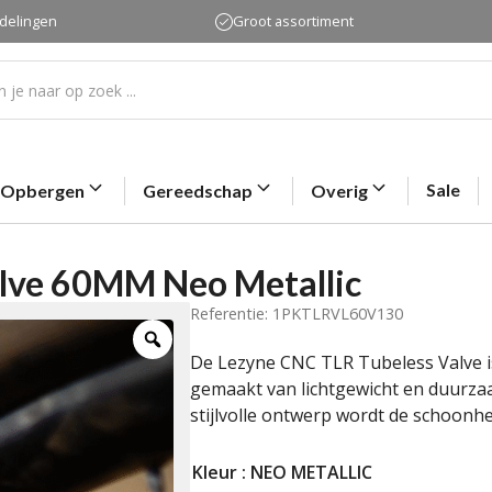
rdelingen
Groot assortiment
Sale
Opbergen
Gereedschap
Overig
lve 60MM Neo Metallic
Referentie: 1PKTLRVL60V130
De Lezyne CNC TLR Tubeless Valve is
gemaakt van lichtgewicht en duurz
stijlvolle ontwerp wordt de schoonhei
Kleur
: NEO METALLIC