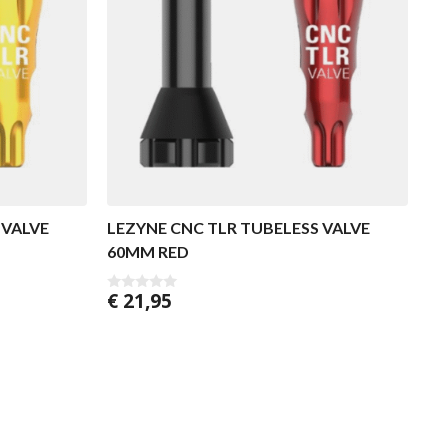
 VALVE
LEZYNE CNC TLR TUBELESS VALVE
60MM RED
€
21,95
0
v
a
n
5