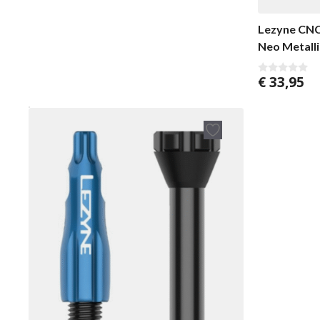
Lezyne CNC
Neo Metalli
€
33,95
0
v
a
n
5