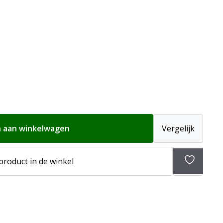
 aan winkelwagen
Vergelijk
Toevoeg
 product in de winkel
aan
verlangli