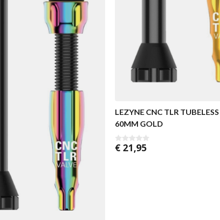
LEZYNE CNC TLR TUBELESS
60MM GOLD
€
21,95
0
v
a
n
5