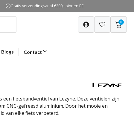
Gratis verzending vanaf €200,- binnen BE
0
Blogs
Contact
 een fietsbandventiel van Lezyne. Deze ventielen zijn
aam CNC-gefreesd aluminium. Door het mooie en
d van elke fiets verbeterd.