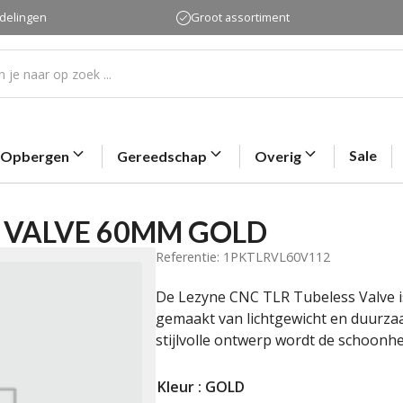
rdelingen
Groot assortiment
Sale
Opbergen
Gereedschap
Overig
S VALVE 60MM GOLD
Referentie: 1PKTLRVL60V112
De Lezyne CNC TLR Tubeless Valve is
gemaakt van lichtgewicht en duurz
stijlvolle ontwerp wordt de schoonhei
Kleur
: GOLD