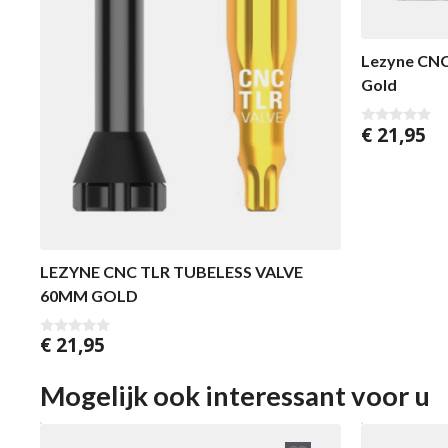
Lezyne CNC
Gold
€
21,95
0
v
a
n
5
LEZYNE CNC TLR TUBELESS VALVE
60MM GOLD
€
21,95
0
v
a
n
Mogelijk ook interessant voor u
5