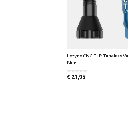
Lezyne CNC TLR Tubeless V
Blue
€
21,95
0
v
a
n
5