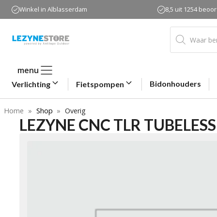
Ga
Winkel in Alblasserdam
8,5 uit 1254 beoo
naar
de
Producten
zoeken
inhoud
menu
Bidonhouders
Verlichting
Fietspompen
Home
»
Shop
»
Overig
LEZYNE CNC TLR TUBELES