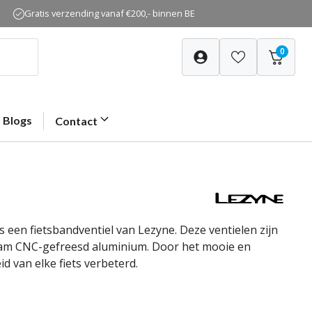
Gratis verzending vanaf €200,- binnen BE
0
Blogs
Contact
 een fietsbandventiel van Lezyne. Deze ventielen zijn
aam CNC-gefreesd aluminium. Door het mooie en
d van elke fiets verbeterd.