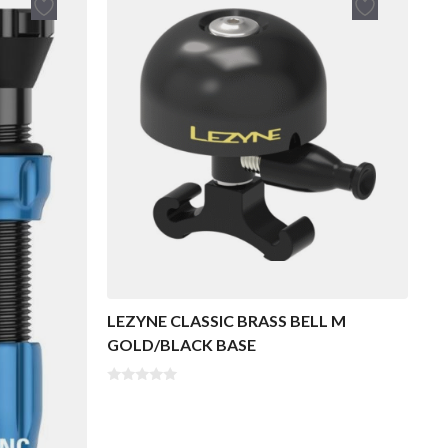
LEZYNE CLASSIC BRASS BELL M
GOLD/BLACK BASE
0
v
a
n
5