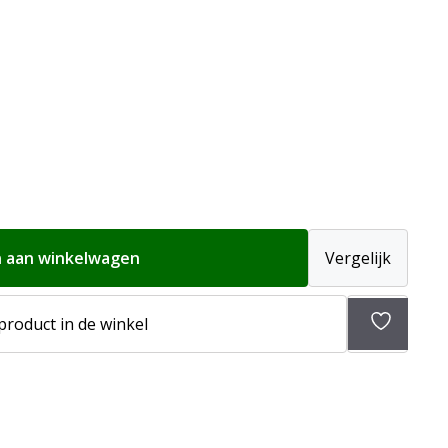
 aan winkelwagen
Vergelijk
Toevoeg
 product in de winkel
aan
verlangli