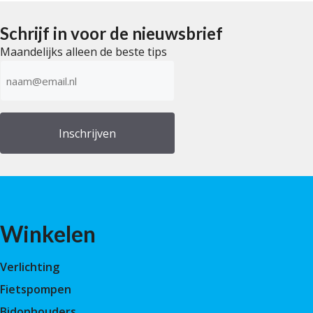
n
5
Schrijf in voor de nieuwsbrief
Maandelijks alleen de beste tips
E-
mailadres
(Vereist)
Winkelen
Verlichting
Fietspompen
Bidonhouders