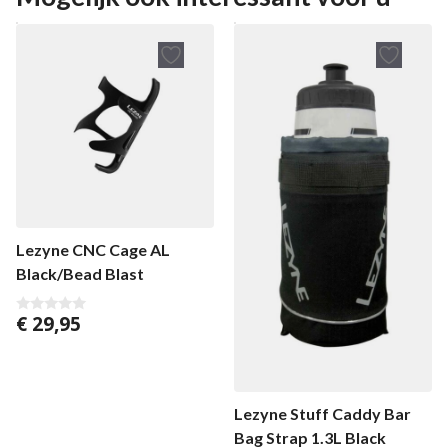
Lezyne CNC Cage AL
Black/Bead Blast
€
29,95
0
v
a
n
5
Lezyne Stuff Caddy Bar
Bag Strap 1.3L Black