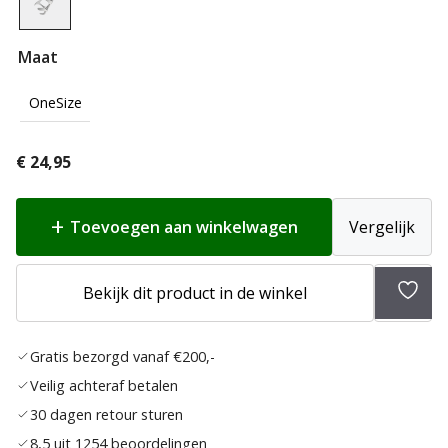
Maat
OneSize
€
24,95
Toevoegen aan winkelwagen
Vergelijk
Toev
Bekijk dit product in de winkel
aan
verlan
Gratis bezorgd vanaf €200,-
Veilig achteraf betalen
30 dagen retour sturen
8,5 uit 1254 beoordelingen