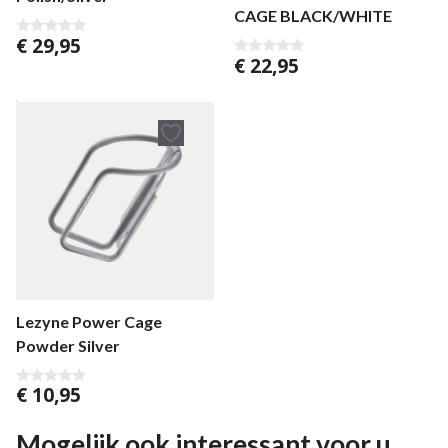
CAGE BLACK/WHITE
€
29,95
0
v
€
22,95
0
a
v
n
a
5
n
5
Lezyne Power Cage
Powder Silver
€
10,95
0
v
a
n
Mogelijk ook interessant voor u
5