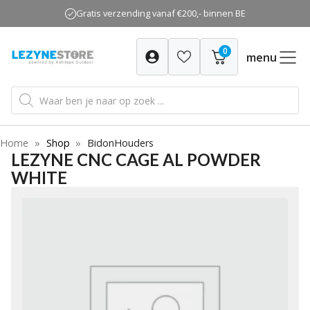
Ga
Gratis verzending vanaf €200,- binnen BE
naar
de
0
inhoud
menu
Producten
zoeken
Home
»
Shop
»
BidonHouders
LEZYNE CNC CAGE AL POWDER
WHITE