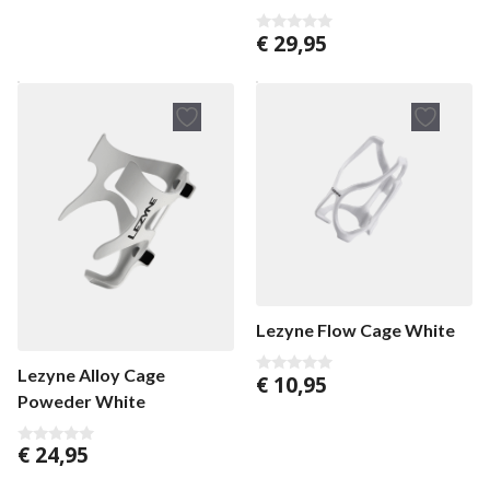
€
29,95
0
v
a
n
5
Lezyne Flow Cage White
Lezyne Alloy Cage
€
10,95
0
Poweder White
v
a
n
5
€
24,95
0
v
a