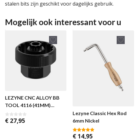
stalen bits zijn geschikt voor dagelijks gebruik.
Mogelijk ook interessant voor u
LEZYNE CNC ALLOY BB
TOOL 4116 (41MM)
ULTEGRA/XT
Lezyne Classic Hex Rod
€
27,95
6mm Nickel
0
v
a
n
€
14,95
5.00
5