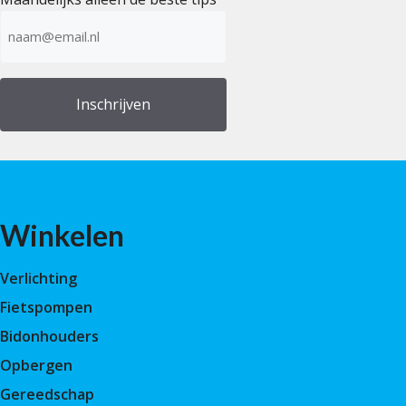
E-
mailadres
(Vereist)
Winkelen
Verlichting
Fietspompen
Bidonhouders
Opbergen
Gereedschap