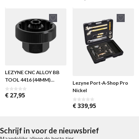
van 5
LEZYNE CNC ALLOY BB
TOOL 4416 (44MM)
Lezyne Port-A-Shop Pro
HOLLOWTECH II
Nickel
€
27,95
0
v
a
€
339,95
0
n
v
5
a
n
5
Schrijf in voor de nieuwsbrief
Maandelijks alleen de beste tips