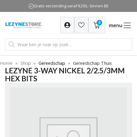
Ga
Gratis verzending vanaf €200,- binnen BE
naar
de
0
inhoud
menu
Producten
zoeken
Home
»
Shop
»
Gereedschap
»
Gereedschap Thuis
LEZYNE 3-WAY NICKEL 2/2.5/3MM
HEX BITS