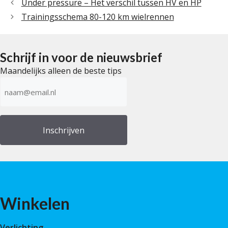
Under pressure – Het verschil tussen HV en HP
Trainingsschema 80-120 km wielrennen
Schrijf in voor de nieuwsbrief
Maandelijks alleen de beste tips
E-
mailadres
(Vereist)
Winkelen
Verlichting