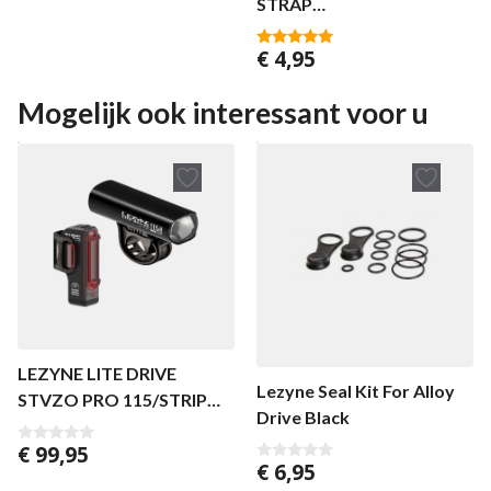
STRAP
a
n
MINI/HECTO/MICRO/MA
5
€
4,95
CRO
4.75
van 5
Mogelijk ook interessant voor u
LEZYNE LITE DRIVE
Lezyne Seal Kit For Alloy
STVZO PRO 115/STRIP
Drive Black
STVZO PAIR
€
99,95
0
€
6,95
v
0
a
v