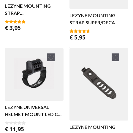
LEZYNE MOUNTING
STRAP
LEZYNE MOUNTING
FEMTO/KTV/ZECTO
STRAP SUPER/DECA
€
3,95
BLACK
5.00
BLACK
van 5
€
5,95
4.40
van 5
LEZYNE UNIVERSAL
HELMET MOUNT LED CM
– MMPSD BLACK
LEZYNE MOUNTING
€
11,95
0
v