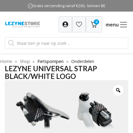
Ga
Gratis verzending vanaf €200,- binnen BE
naar
de
0
inhoud
menu
Producten
zoeken
Home
»
Shop
»
Fietspompen
»
Onderdelen
LEZYNE UNIVERSAL STRAP
BLACK/WHITE LOGO