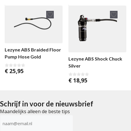
n
a
5
n
5
Lezyne ABS Braided Floor
Pump Hose Gold
Lezyne ABS Shock Chuck
Silver
€
25,95
0
v
€
18,95
a
0
n
v
5
a
n
5
Schrijf in voor de nieuwsbrief
Maandelijks alleen de beste tips
E-
mailadres