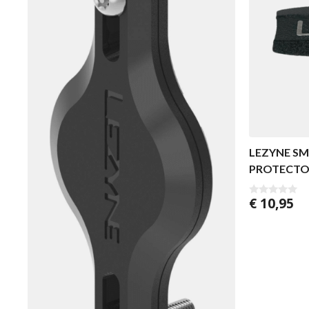
LEZYNE SM
PROTECTO
€
10,95
0
v
a
n
5