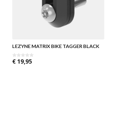
LEZYNE MATRIX BIKE TAGGER BLACK
€
19,95
0
v
a
n
5