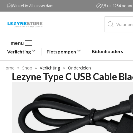
Ga
Winkel in Alblasserdam
8,5 uit 1254 beoo
naar
de
Producten
zoeken
inhoud
menu
Bidonhouders
Verlichting
Fietspompen
Home
»
Shop
»
Verlichting
»
Onderdelen
Lezyne Type C USB Cable Bla