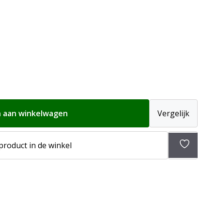
 aan winkelwagen
Vergelijk
Toevoeg
 product in de winkel
aan
verlangli