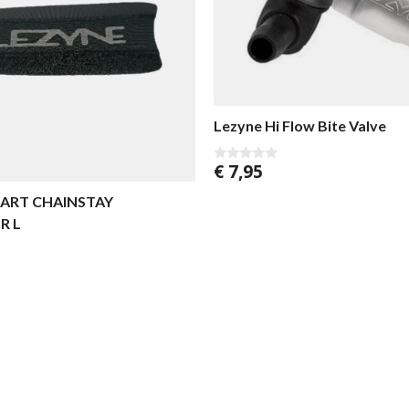
Lezyne Hi Flow Bite Valve
€
7,95
0
v
a
ART CHAINSTAY
n
5
R L