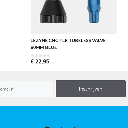
LEZYNE CNC TLR TUBELESS VALVE
80MM BLUE
€
22,95
0
v
a
n
5
res