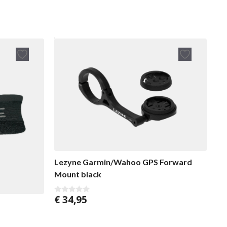
Lezyne Garmin/Wahoo GPS Forward
Mount black
€
34,95
0
v
a
n
5