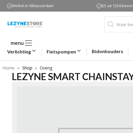
Ga
Winkel in Alblasserdam
8,5 uit 1254 beoo
naar
de
Producten
zoeken
inhoud
menu
Bidonhouders
Verlichting
Fietspompen
Home
»
Shop
»
Overig
LEZYNE SMART CHAINSTAY