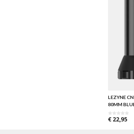
LEZYNE CN
80MM BLU
€
22,95
0
v
a
n