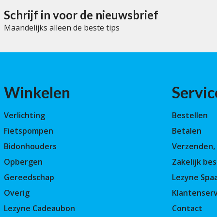
5
Schrijf in voor de nieuwsbrief
Maandelijks alleen de beste tips
Winkelen
Servic
Verlichting
Bestellen
Fietspompen
Betalen
Bidonhouders
Verzenden, 
Opbergen
Zakelijk bes
Gereedschap
Lezyne Spa
Overig
Klantenserv
Lezyne Cadeaubon
Contact