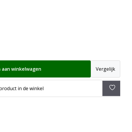
 aan winkelwagen
Vergelijk
Toevoeg
 product in de winkel
aan
verlangli