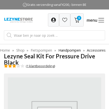
Ga
Gratis verzending vanaf €200,- binnen BE
naar
de
0
inhoud
menu
Producten
zoeken
Home
»
Shop
»
Fietspompen
»
Handpompen
»
Accessoires
Lezyne Seal Kit For Pressure Drive
Black
(
1
klantbeoordeling)
3.00
van 5