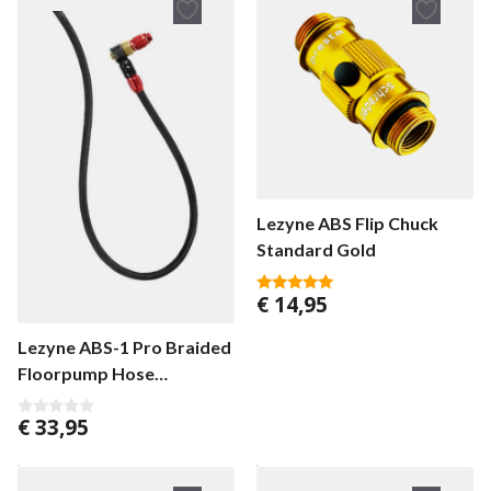
Lezyne ABS Flip Chuck
Standard Gold
€
14,95
5.00
van 5
Lezyne ABS-1 Pro Braided
Floorpump Hose
Red/Gloss
€
33,95
0
v
a
n
5