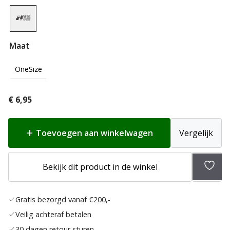
Maat
OneSize
€
6,95
Toevoegen aan winkelwagen
Vergelijk
Toev
Bekijk dit product in de winkel
aan
verlan
Gratis bezorgd vanaf €200,-
Veilig achteraf betalen
30 dagen retour sturen