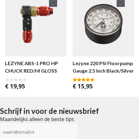
LEZYNE ABS-1 PRO HP
Lezyne 220 PSI Floorpump
CHUCK RED/HI GLOSS
Gauge 2.5 Inch Black/Silver
€
19,95
€
15,95
0
4.80
v
van 5
a
n
5
Schrijf in voor de nieuwsbrief
Maandelijks alleen de beste tips
E-
mailadres