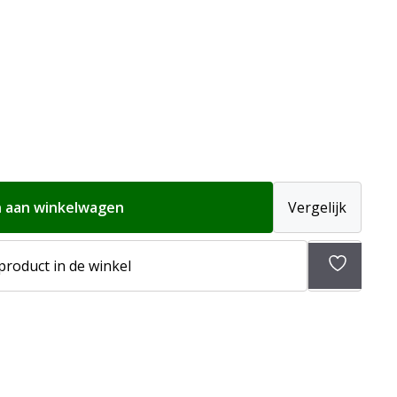
 aan winkelwagen
Vergelijk
Toevoeg
 product in de winkel
aan
verlangli