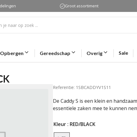
rdelingen
Groot assortiment
Sale
Opbergen
Gereedschap
Overig
CK
Referentie: 1SBCADDYV1S11
De Caddy S is een klein en handzaa
essentiele zaken mee te kunnen nem
Kleur
: RED/BLACK