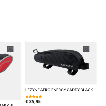
LEZYNE AERO ENERGY CADDY BLACK
€
35,95
5.00
van 5
AP 0.1L