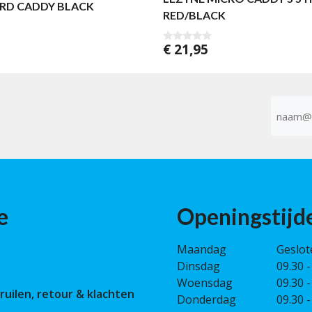
RD CADDY BLACK
RED/BLACK
€
21,95
0
v
a
n
5
E-
mailad
(Vereist)
e
Openingstijd
Maandag
Geslot
Dinsdag
09.30 -
Woensdag
09.30 -
ruilen, retour & klachten
Donderdag
09.30 -