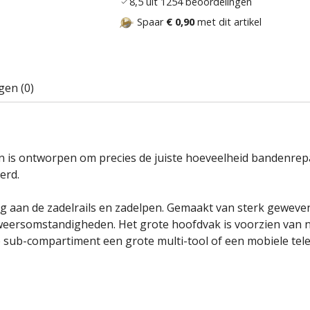
8,5 uit 1254 beoordelingen
Spaar
€ 0,90
met dit artikel
gen (0)
n is ontworpen om precies de juiste hoeveelheid bandenrep
erd.
ig aan de zadelrails en zadelpen. Gemaakt van sterk geweven
e weersomstandigheden. Het grote hoofdvak is voorzien van
e sub-compartiment een grote multi-tool of een mobiele tel