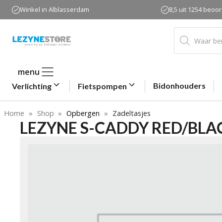
Ga
Winkel in Alblasserdam
8,5 uit 1254 beoo
naar
de
Producten
zoeken
inhoud
menu
Bidonhouders
Verlichting
Fietspompen
Home
»
Shop
»
Opbergen
»
Zadeltasjes
LEZYNE S-CADDY RED/BLA