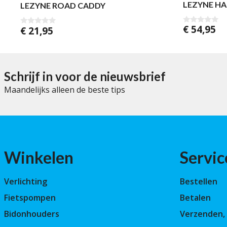
LEZYNE HA
LEZYNE ROAD CADDY
€
54,95
€
21,95
0
0
v
v
a
a
n
n
5
5
Schrijf in voor de nieuwsbrief
Maandelijks alleen de beste tips
Winkelen
Servic
Verlichting
Bestellen
Fietspompen
Betalen
Bidonhouders
Verzenden, 