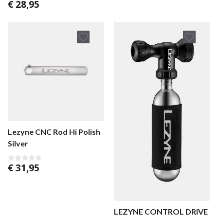
€
28,95
0
a
v
n
a
5
n
5
Lezyne CNC Rod Hi Polish
Silver
€
31,95
0
v
a
n
5
LEZYNE CONTROL DRIVE