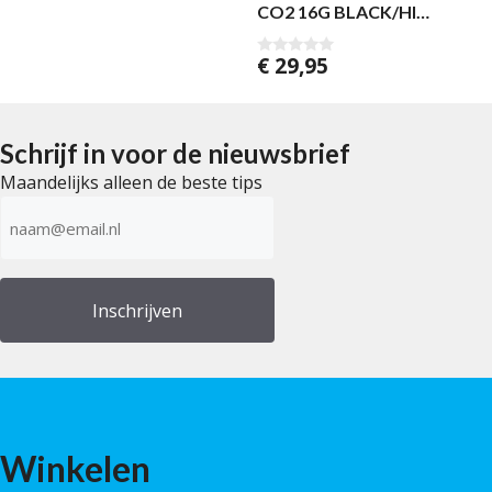
CO2 16G BLACK/HI
GLOSS
€
29,95
0
v
a
n
5
Schrijf in voor de nieuwsbrief
Maandelijks alleen de beste tips
E-
mailadres
(Vereist)
Winkelen