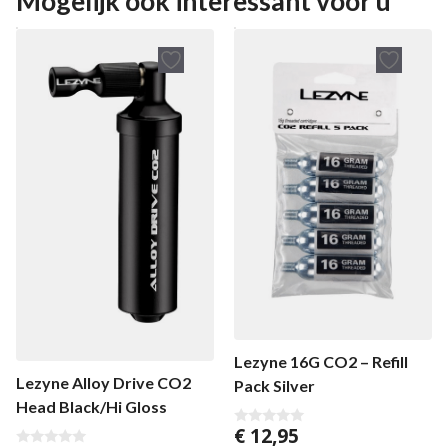
Mogelijk ook interessant voor u
Lezyne 16G CO2 – Refill
Lezyne Alloy Drive CO2
Pack Silver
Head Black/Hi Gloss
€
12,95
0
v