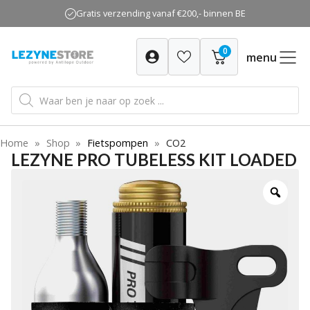
Ga
Gratis verzending vanaf €200,- binnen BE
naar
de
0
inhoud
menu
Producten
zoeken
Home
»
Shop
»
Fietspompen
»
CO2
LEZYNE PRO TUBELESS KIT LOADED