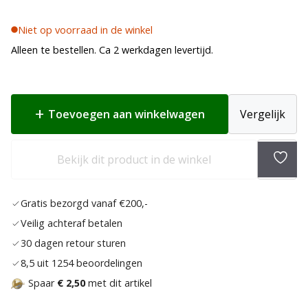
Niet op voorraad in de winkel
Alleen te bestellen. Ca 2 werkdagen levertijd.
Toevoegen aan winkelwagen
Vergelijk
Toev
Bekijk dit product in de winkel
aan
verlan
Gratis bezorgd vanaf €200,-
Veilig achteraf betalen
30 dagen retour sturen
8,5 uit 1254 beoordelingen
Spaar
€ 2,50
met dit artikel