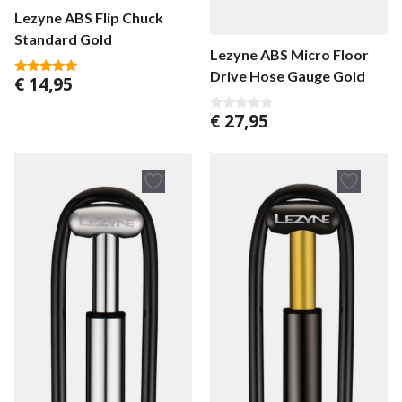
Lezyne ABS Flip Chuck
Standard Gold
Lezyne ABS Micro Floor
Drive Hose Gauge Gold
€
14,95
5.00
van 5
€
27,95
0
v
a
n
5