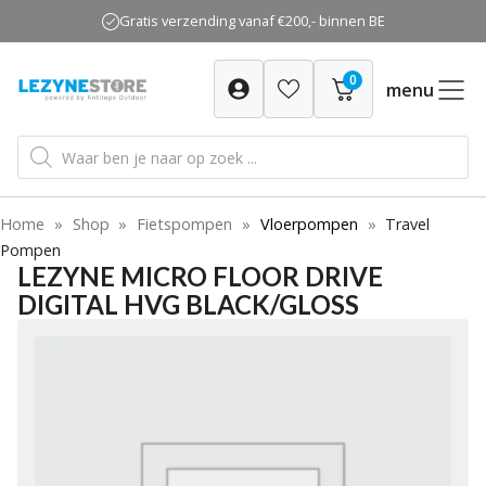
Ga
Gratis verzending vanaf €200,- binnen BE
naar
de
0
inhoud
menu
Producten
zoeken
Home
»
Shop
»
Fietspompen
»
Vloerpompen
»
Travel
Pompen
LEZYNE MICRO FLOOR DRIVE
DIGITAL HVG BLACK/GLOSS