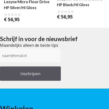
Lezyne Micro Floor Drive
HP Black/Hi Gloss
HP Silver/Hi Gloss
€
56,95
0
€
56,95
0
v
v
a
a
n
n
5
5
Schrijf in voor de nieuwsbrief
Maandelijks alleen de beste tips
E-
mailadres
(Vereist)
Winkelen