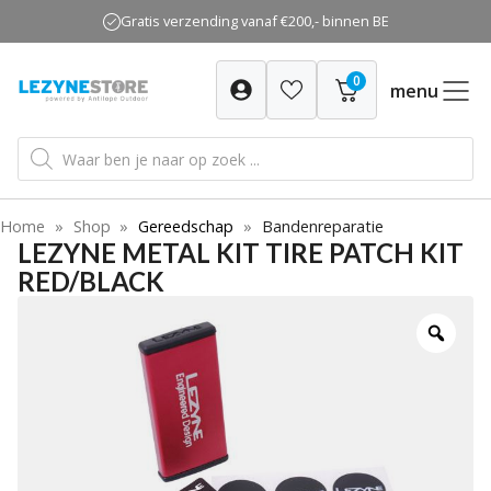
Ga
Gratis verzending vanaf €200,- binnen BE
naar
de
0
inhoud
menu
Producten
zoeken
Home
»
Shop
»
Gereedschap
»
Bandenreparatie
LEZYNE METAL KIT TIRE PATCH KIT
RED/BLACK