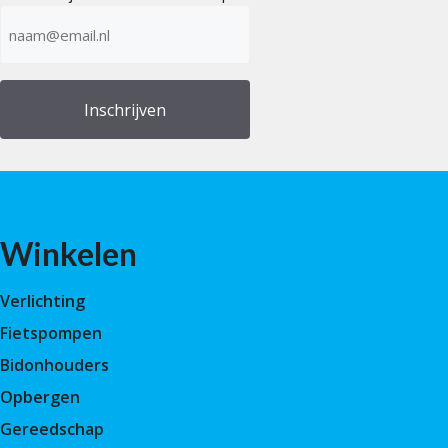
E-
mailadres
(Vereist)
Winkelen
Verlichting
Fietspompen
Bidonhouders
Opbergen
Gereedschap