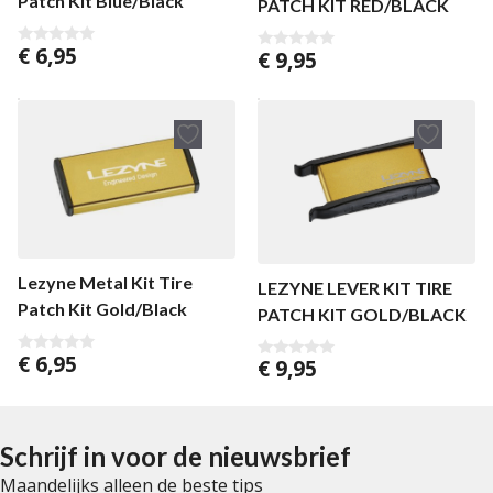
Patch Kit Blue/Black
PATCH KIT RED/BLACK
€
6,95
€
9,95
0
0
v
v
a
a
n
n
5
5
Lezyne Metal Kit Tire
LEZYNE LEVER KIT TIRE
Patch Kit Gold/Black
PATCH KIT GOLD/BLACK
€
6,95
€
9,95
0
0
v
v
a
a
n
n
5
5
Schrijf in voor de nieuwsbrief
Maandelijks alleen de beste tips