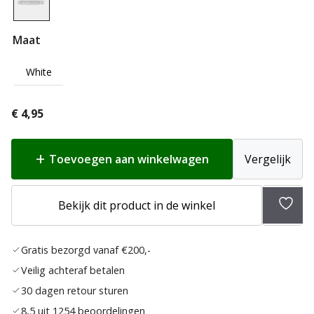
Maat
White
€
4,95
Toevoegen aan winkelwagen
Vergelijk
Toev
Bekijk dit product in de winkel
aan
verlan
Gratis bezorgd vanaf €200,-
Veilig achteraf betalen
30 dagen retour sturen
8,5 uit 1254 beoordelingen