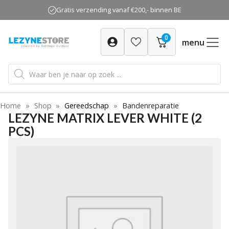
Ga
Gratis verzending vanaf €200,- binnen BE
naar
de
0
inhoud
menu
Producten
zoeken
Home
»
Shop
»
Gereedschap
»
Bandenreparatie
LEZYNE MATRIX LEVER WHITE (2
PCS)