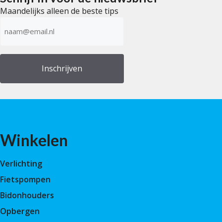
Maandelijks alleen de beste tips
E-
mailadres
(Vereist)
Winkelen
Verlichting
Fietspompen
Bidonhouders
Opbergen