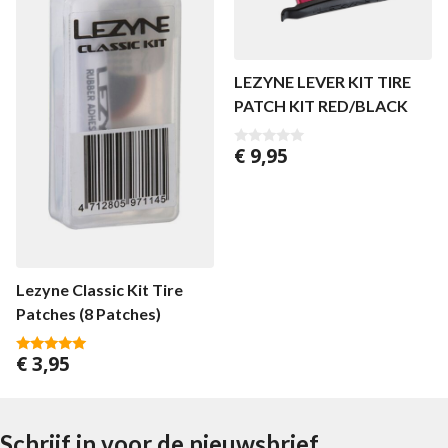
LEZYNE LEVER KIT TIRE
PATCH KIT RED/BLACK
€
9,95
0
v
a
n
5
Lezyne Classic Kit Tire
Patches (8 Patches)
€
3,95
5.00
van 5
Schrijf in voor de nieuwsbrief