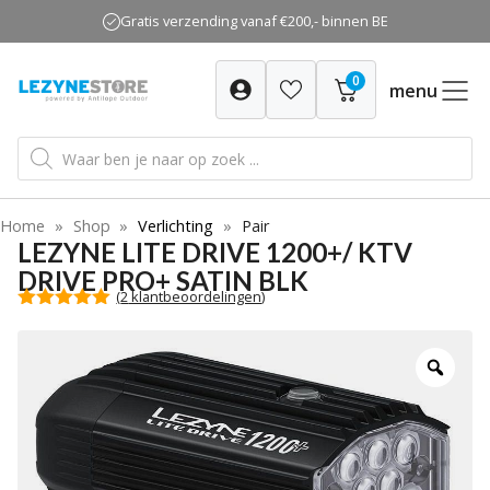
Ga
Gratis verzending vanaf €200,- binnen BE
naar
de
0
inhoud
menu
Producten
zoeken
Home
»
Shop
»
Verlichting
»
Pair
LEZYNE LITE DRIVE 1200+/ KTV
DRIVE PRO+ SATIN BLK
(
2
klantbeoordelingen)
5.00
van 5