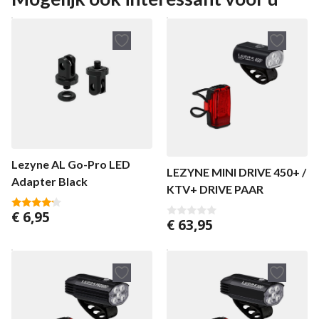
Lezyne AL Go-Pro LED
LEZYNE MINI DRIVE 450+ /
Adapter Black
KTV+ DRIVE PAAR
€
6,95
4.00
€
63,95
0
van 5
v
a
n
5