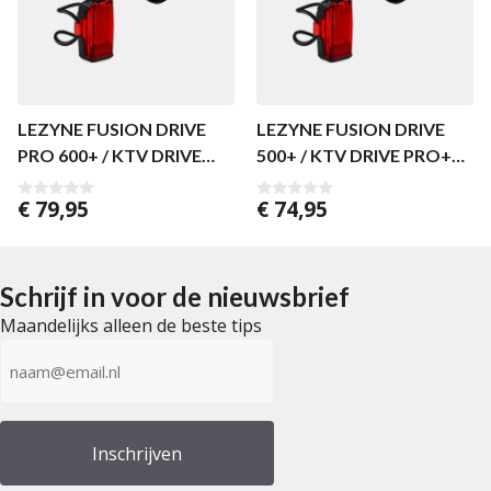
LEZYNE FUSION DRIVE
LEZYNE FUSION DRIVE
PRO 600+ / KTV DRIVE
500+ / KTV DRIVE PRO+
PRO+ PAAR
PAAR
€
79,95
€
74,95
0
0
v
v
a
a
n
n
5
5
Schrijf in voor de nieuwsbrief
Maandelijks alleen de beste tips
E-
mailadres
(Vereist)