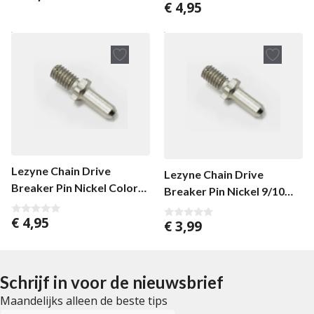
van 5
€
4,95
0
v
a
n
5
Lezyne Chain Drive
Lezyne Chain Drive
Breaker Pin Nickel Color
Breaker Pin Nickel 9/10
11 SPD
SPD
€
4,95
€
3,99
0
0
v
v
a
a
n
n
5
5
Schrijf in voor de nieuwsbrief
Maandelijks alleen de beste tips