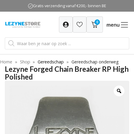
Ga
Gratis verzending vanaf €200,- binnen BE
naar
de
0
inhoud
menu
Producten
zoeken
Home
»
Shop
»
Gereedschap
»
Gereedschap onderweg
Lezyne Forged Chain Breaker RP High
Polished