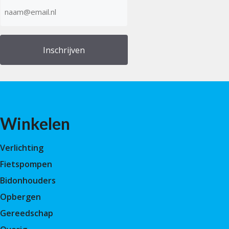
E-
mailadres
(Vereist)
Winkelen
Verlichting
Fietspompen
Bidonhouders
Opbergen
Gereedschap