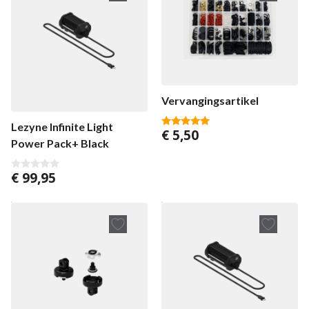
Vervangingsartikel
Lezyne Infinite Light
€
5,50
4.88
Power Pack+ Black
van 5
€
99,95
0
v
a
n
5