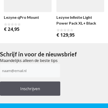
Lezyne qPro Mount
Lezyne Infinite Light
Power Pack XL+ Black
€
24,95
0
v
€
129,95
0
a
v
n
a
5
n
5
Schrijf in voor de nieuwsbrief
Maandelijks alleen de beste tips
E-
mailadres
(Vereist)