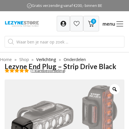
Ga
Gratis verzending vanaf €200,- binnen BE
naar
de
0
inhoud
menu
Producten
zoeken
Home
»
Shop
»
Verlichting
»
Onderdelen
Lezyne End Plug – Strip Drive Black
(
1
klantbeoordeling)
5.00
van 5