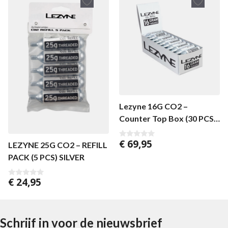
Lezyne 16G CO2 –
Counter Top Box (30 PCS)
Silver
€
69,95
LEZYNE 25G CO2 – REFILL
0
v
PACK (5 PCS) SILVER
a
n
5
€
24,95
0
v
a
n
5
Schrijf in voor de nieuwsbrief