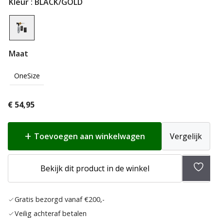
Kleur
: BLACK/GOLD
Maat
OneSize
€
54,95
Toevoegen aan winkelwagen
Vergelijk
Toev
Bekijk dit product in de winkel
aan
verlan
Gratis bezorgd vanaf €200,-
Veilig achteraf betalen