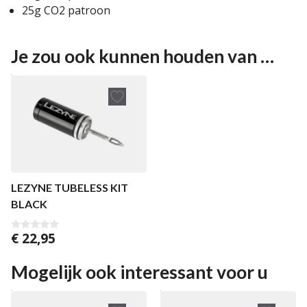
25g CO2 patroon
Je zou ook kunnen houden van …
LEZYNE TUBELESS KIT
BLACK
€
22,95
0
v
a
n
Mogelijk ook interessant voor u
5