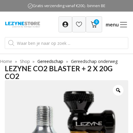
Ga
Gratis verzending vanaf €200,- binnen BE
naar
de
0
inhoud
menu
Producten
zoeken
Home
»
Shop
»
Gereedschap
»
Gereedschap onderweg
LEZYNE CO2 BLASTER + 2 X 20G
CO2