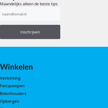
Maandelijks alleen de beste tips
E-
mailadres
(Vereist)
Winkelen
Verlichting
Fietspompen
Bidonhouders
Opbergen