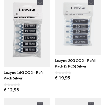
Lezyne 20G CO2 – Refill
Pack (5 PCS) Silver
Lezyne 16G CO2 – Refill
€
19,95
Pack Silver
0
v
a
n
€
12,95
0
5
v
a
n
5