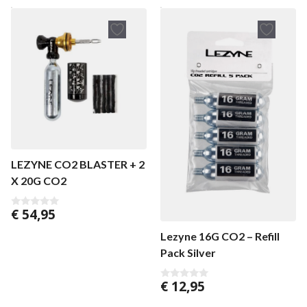
a
n
5
LEZYNE CO2 BLASTER + 2
X 20G CO2
€
54,95
0
v
a
Lezyne 16G CO2 – Refill
n
5
Pack Silver
€
12,95
0
v
a