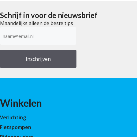
n
5
Schrijf in voor de nieuwsbrief
Maandelijks alleen de beste tips
E-
mailadres
(Vereist)
Winkelen
Verlichting
Fietspompen