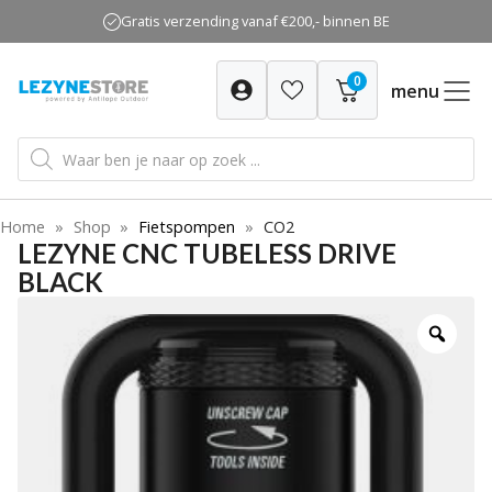
Ga
Gratis verzending vanaf €200,- binnen BE
naar
de
0
inhoud
menu
Producten
zoeken
Home
»
Shop
»
Fietspompen
»
CO2
LEZYNE CNC TUBELESS DRIVE
BLACK