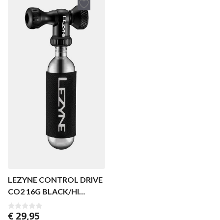
LEZYNE CONTROL DRIVE
CO2 16G BLACK/HI
GLOSS
€
29,95
0