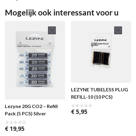
v
a
n
Mogelijk ook interessant voor u
5
LEZYNE TUBELESS PLUG
REFILL-10 (10 PCS)
Lezyne 20G CO2 – Refill
€
5,95
0
Pack (5 PCS) Silver
v
a
n
€
19,95
5
0
v