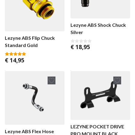
Lezyne ABS Shock Chuck
Silver
Lezyne ABS Flip Chuck
Standard Gold
€
18,95
0
v
a
€
14,95
n
5.00
5
van 5
LEZYNE POCKET DRIVE
Lezyne ABS Flex Hose
PRO MOUNT BLACK