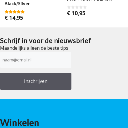
Black/Silver
€
10,95
0
€
14,95
v
5.00
a
van 5
n
5
Schrijf in voor de nieuwsbrief
Maandelijks alleen de beste tips
E-
mailadres
(Vereist)
Winkelen