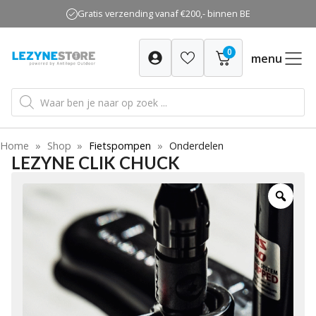
Ga
Gratis verzending vanaf €200,- binnen BE
naar
de
0
inhoud
menu
Producten
zoeken
Home
»
Shop
»
Fietspompen
»
Onderdelen
LEZYNE CLIK CHUCK