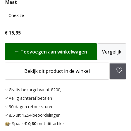
Maat
OneSize
€
15,95
Toevoegen aan winkelwagen
Vergelijk
Toev
Bekijk dit product in de winkel
aan
verlan
Gratis bezorgd vanaf €200,-
Veilig achteraf betalen
30 dagen retour sturen
8,5 uit 1254 beoordelingen
Spaar
€ 0,80
met dit artikel