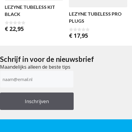
LEZYNE TUBELESS KIT
LEZYNE TUBELESS PRO
BLACK
PLUGS
€
22,95
0
v
€
17,95
0
a
v
n
a
5
n
5
Schrijf in voor de nieuwsbrief
Maandelijks alleen de beste tips
E-
mailadres
(Vereist)