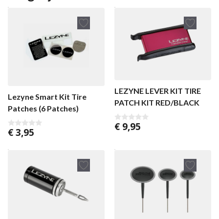
LEZYNE LEVER KIT TIRE
Lezyne Smart Kit Tire
PATCH KIT RED/BLACK
Patches (6 Patches)
€
9,95
0
€
3,95
0
v
v
a
a
n
n
5
5