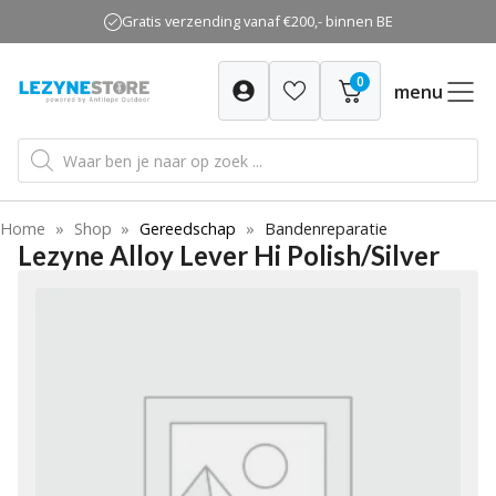
Ga
Gratis verzending vanaf €200,- binnen BE
naar
de
0
inhoud
menu
Producten
zoeken
Home
»
Shop
»
Gereedschap
»
Bandenreparatie
Lezyne Alloy Lever Hi Polish/Silver